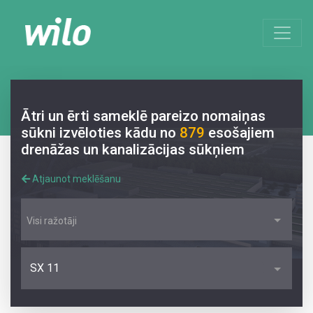
Ātri un ērti sameklē pareizo nomaiņas
sūkni izvēloties kādu no
879
esošajiem
drenāžas un kanalizācijas sūkņiem
Atjaunot meklēšanu
Visi ražotāji
SX 11