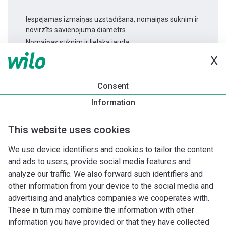
Iespējamas izmaiņas uzstādīšanā, nomaiņas sūknim ir
novirzīts savienojuma diametrs.
Nomaiņas sūknim ir lielāka jauda.
X
Produkta informācija
Consent
Padus UNI-M05A/T011-540/A
Information
Produkta apraksts
Montāžas piederumi
Automatizācias 
This website uses cookies
We use device identifiers and cookies to tailor the content
and ads to users, provide social media features and
analyze our traffic. We also forward such identifiers and
other information from your device to the social media and
advertising and analytics companies we cooperates with.
These in turn may combine the information with other
information you have provided or that they have collected