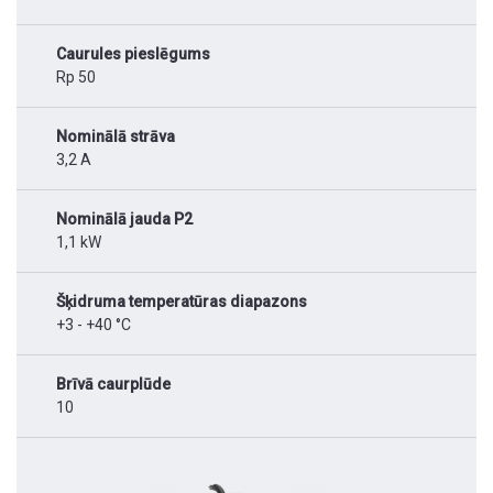
Caurules pieslēgums
Rp 50
Nominālā strāva
3,2 A
Nominālā jauda P2
1,1 kW
Šķidruma temperatūras diapazons
+3 - +40 °C
Brīvā caurplūde
10