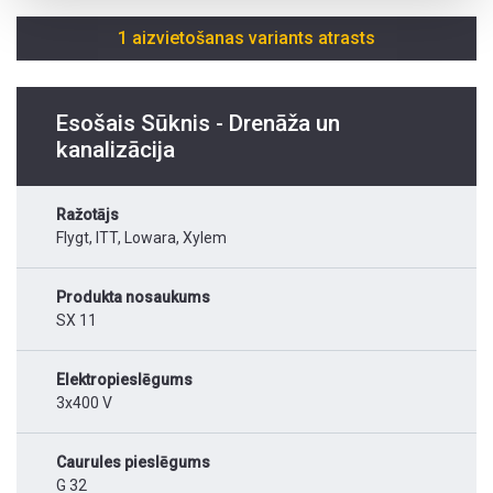
1 aizvietošanas variants atrasts
Esošais Sūknis - Drenāža un
kanalizācija
Ražotājs
Flygt, ITT, Lowara, Xylem
Produkta nosaukums
SX 11
Elektropieslēgums
3x400 V
Caurules pieslēgums
G 32