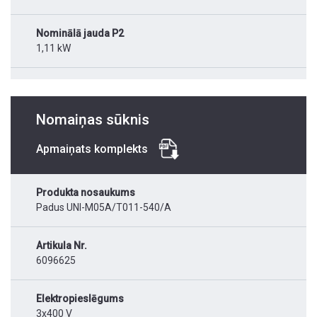
Nominālā jauda P2
1,11 kW
Nomaiņas sūknis
Apmaiņats komplekts
Produkta nosaukums
Padus UNI-M05A/T011-540/A
Artikula Nr.
6096625
Elektropieslēgums
3x400 V