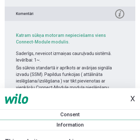
Komentāri
Katram sūkņa motoram nepieciešams viens
Connect-Module modulis.
Saderīgs, neveicot izmaiņas cauruļvadu sistēmā.
Ievērībai: 1~.
Šis sūknis standartā ir aprīkots ar avārijas signāla
izvadu (SSM). Papildus funkcijas ( attālināta
ieslēgšana/izslēgšana ) var tikt pievienotas ar
vienkāršu Connect-Module moduļa pieslēgšanu.
X
Produkta informācija
Consent
Yonos MAXO-D 65/0,5-12
Information
Produkta apraksts
Montāžas piederumi
Automatizācias 