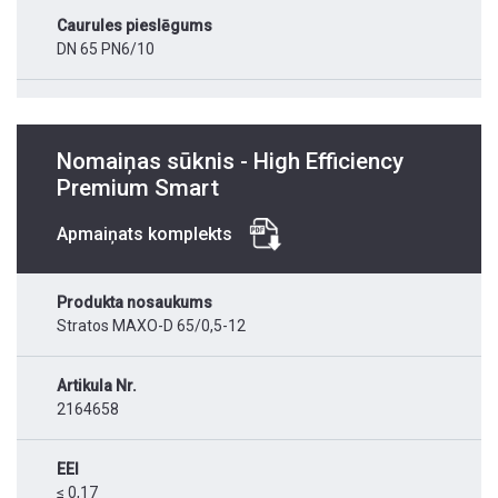
Caurules pieslēgums
DN 65 PN6/10
Nomaiņas sūknis - High Efficiency
Premium Smart
Apmaiņats komplekts
Produkta nosaukums
Stratos MAXO-D 65/0,5-12
Artikula Nr.
2164658
EEI
≤ 0,17