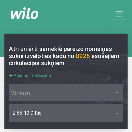
Ātri un ērti sameklē pareizo nomaiņas
sūkni izvēloties kādu no
8926
esošajiem
cirkulācijas sūkņiem
Atjaunot meklēšanu
Visi ražotāji
Z 65-10 D Rio