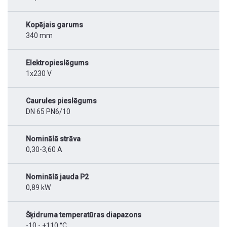
Kopējais garums
340 mm
Elektropieslēgums
1x230 V
Caurules pieslēgums
DN 65 PN6/10
Nominālā strāva
0,30-3,60 A
Nominālā jauda P2
0,89 kW
Šķidruma temperatūras diapazons
-10 - +110 °C