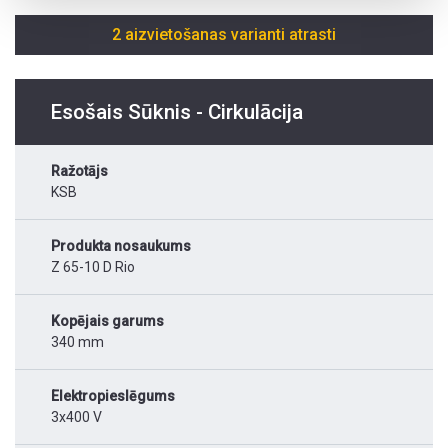
2 aizvietošanas varianti atrasti
Esošais Sūknis - Cirkulācija
Ražotājs
KSB
Produkta nosaukums
Z 65-10 D Rio
Kopējais garums
340 mm
Elektropieslēgums
3x400 V