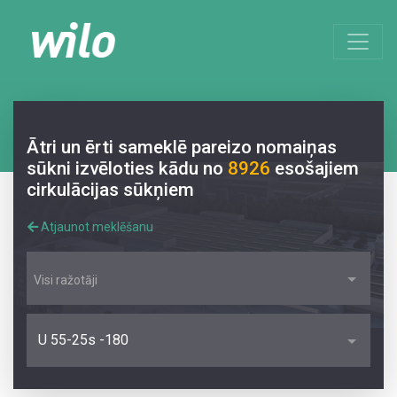
Ātri un ērti sameklē pareizo nomaiņas
sūkni izvēloties kādu no
8926
esošajiem
cirkulācijas sūkņiem
Atjaunot meklēšanu
Visi ražotāji
U 55-25s -180