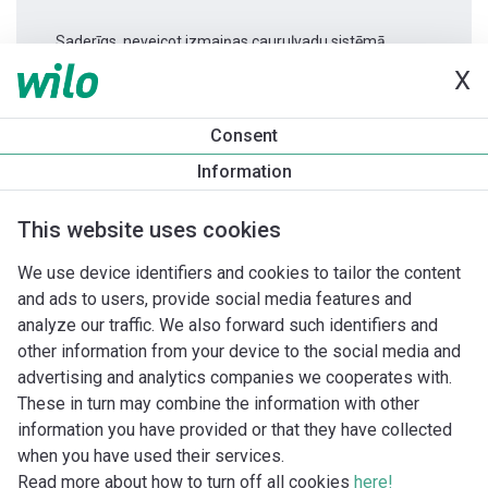
Saderīgs, neveicot izmaiņas cauruļvadu sistēmā.
X
Produkta informācija
Consent
Varios PICO-STG 25/1-7 -180
Information
Produkta apraksts
Montāžas piederumi
Automatizācias 
This website uses cookies
We use device identifiers and cookies to tailor the content
and ads to users, provide social media features and
analyze our traffic. We also forward such identifiers and
other information from your device to the social media and
advertising and analytics companies we cooperates with.
These in turn may combine the information with other
information you have provided or that they have collected
when you have used their services.
Read more about how to turn off all cookies
here!