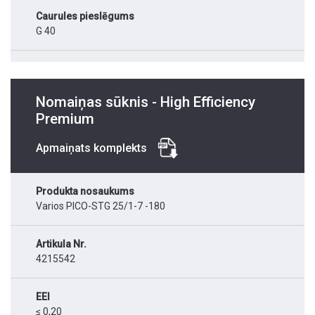
Caurules pieslēgums
G 40
Nomaiņas sūknis - High Efficiency
Premium
Apmaiņats komplekts
Produkta nosaukums
Varios PICO-STG 25/1-7 -180
Artikula Nr.
4215542
EEI
≤ 0,20