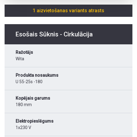
1 aizvietošanas variants atrasts
Esošais Sūknis - Cirkulācija
Ražotājs
Wita
Produkta nosaukums
U 55-25s -180
Kopējais garums
180 mm
Elektropieslēgums
1x230 V