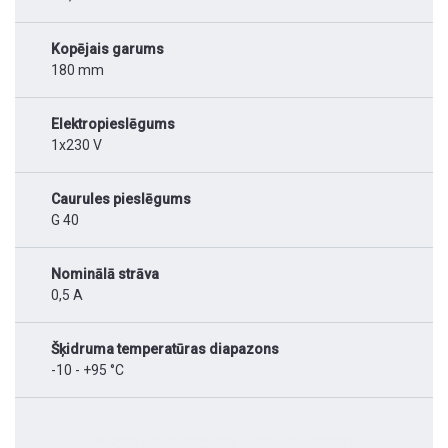
Kopējais garums
180 mm
Elektropieslēgums
1x230 V
Caurules pieslēgums
G 40
Nominālā strāva
0,5 A
Šķidruma temperatūras diapazons
-10 - +95 °C