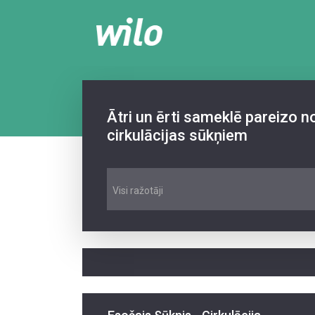
Ātri un ērti sameklē pareizo 
cirkulācijas sūkņiem
Visi ražotāji