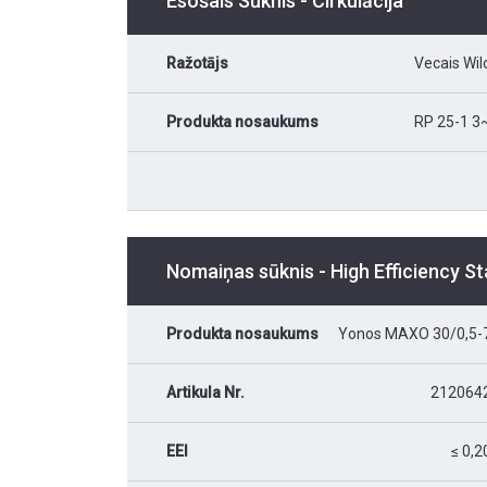
Esošais Sūknis - Cirkulācija
Ražotājs
Vecais Wil
Produkta nosaukums
RP 25-1 3
Nomaiņas sūknis - High Efficiency S
Produkta nosaukums
Yonos MAXO 30/0,5-
Artikula Nr.
212064
EEI
≤ 0,2