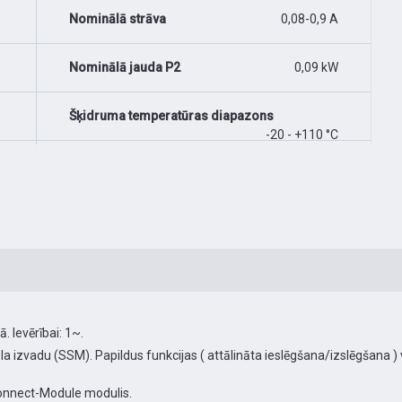
Nominālā strāva
0,08-0,9 A
Nominālā jauda P2
0,09 kW
Šķidruma temperatūras diapazons
-20 - +110 °C
 Ievērībai: 1~.
nāla izvadu (SSM). Papildus funkcijas ( attālināta ieslēgšana/izslēgšana )
nnect-Module modulis.