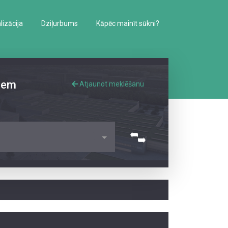
izācija
Dziļurbums
Kāpēc mainīt sūkni?
iem
Atjaunot meklēšanu