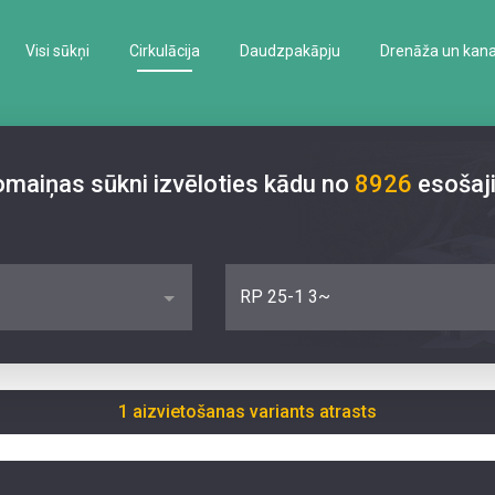
Visi sūkņi
Cirkulācija
Daudzpakāpju
Drenāža un kanal
nomaiņas sūkni izvēloties kādu no
8926
esošaj
RP 25-1 3~
1 aizvietošanas variants atrasts