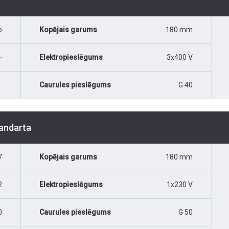
o
Kopējais garums
180 mm
~
Elektropieslēgums
3x400 V
Caurules pieslēgums
G 40
tandarta
7
Kopējais garums
180 mm
2
Elektropieslēgums
1x230 V
0
Caurules pieslēgums
G 50