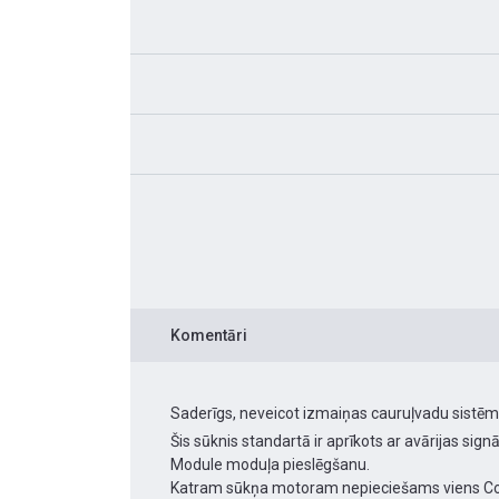
Komentāri
Saderīgs, neveicot izmaiņas cauruļvadu sistēmā.
Šis sūknis standartā ir aprīkots ar avārijas sig
Module moduļa pieslēgšanu.
Katram sūkņa motoram nepieciešams viens Co