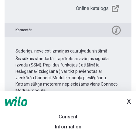
Online katalogs
Komentāri
Saderīgs, neveicot izmaiņas cauruļvadu sistēmā.
Šis sūknis standartā ir aprīkots ar avārijas signāla
izvadu (SSM). Papildus funkcijas ( attālināta
ieslēgšana/izslēgšana ) var tikt pievienotas ar
vienkāršu Connect-Module moduļa pieslēgšanu.
Katram sūkņa motoram nepieciešams viens Connect-
Module modulis.
X
Produkta informācija
Consent
Yonos MAXO-Z 25/0,5-7
Information
Produkta apraksts
Montāžas piederumi
Automatizācias 