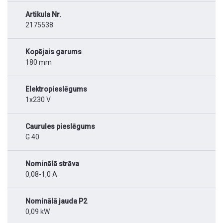
Artikula Nr.
2175538
Kopējais garums
180 mm
Elektropieslēgums
1x230 V
Caurules pieslēgums
G 40
Nominālā strāva
0,08-1,0 A
Nominālā jauda P2
0,09 kW