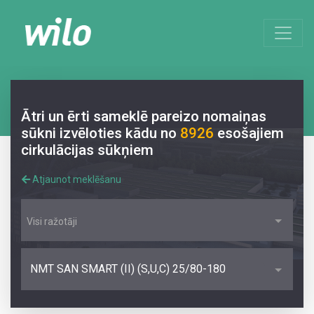
Ātri un ērti sameklē pareizo nomaiņas
sūkni izvēloties kādu no
8926
esošajiem
cirkulācijas sūkņiem
Atjaunot meklēšanu
Visi ražotāji
NMT SAN SMART (II) (S,U,C) 25/80-180