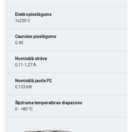
Elektropieslēgums
1x230 V
Caurules pieslēgums
G 40
Nominālā strāva
0,11-1,27 A
Nominālā jauda P2
0,133 kW
Šķidruma temperatūras diapazons
0 - +80 °C