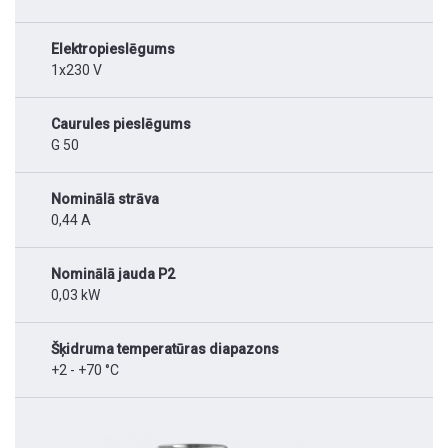
Elektropieslēgums
1x230 V
Caurules pieslēgums
G 50
Nominālā strāva
0,44 A
Nominālā jauda P2
0,03 kW
Šķidruma temperatūras diapazons
+2 - +70 °C