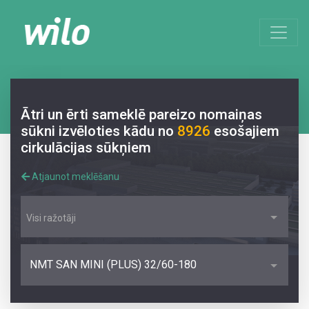
Ātri un ērti sameklē pareizo nomaiņas
sūkni izvēloties kādu no
8926
esošajiem
cirkulācijas sūkņiem
Atjaunot meklēšanu
Visi ražotāji
NMT SAN MINI (PLUS) 32/60-180