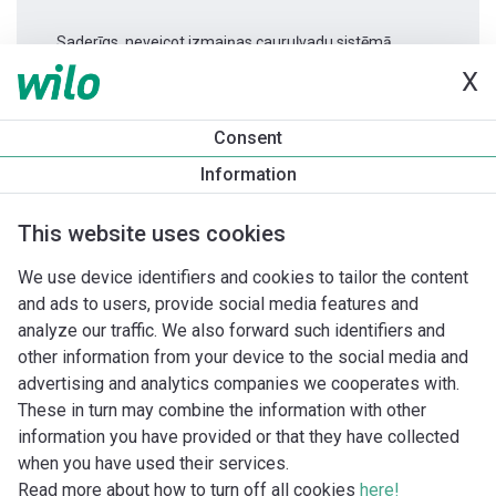
Saderīgs, neveicot izmaiņas cauruļvadu sistēmā.
X
Produkta informācija
Consent
Stratos PICO-Z 30/0,5-6 -180
Information
Produkta apraksts
Montāžas piederumi
Automatizācias 
This website uses cookies
We use device identifiers and cookies to tailor the content
and ads to users, provide social media features and
analyze our traffic. We also forward such identifiers and
other information from your device to the social media and
advertising and analytics companies we cooperates with.
These in turn may combine the information with other
information you have provided or that they have collected
when you have used their services.
Read more about how to turn off all cookies
here!