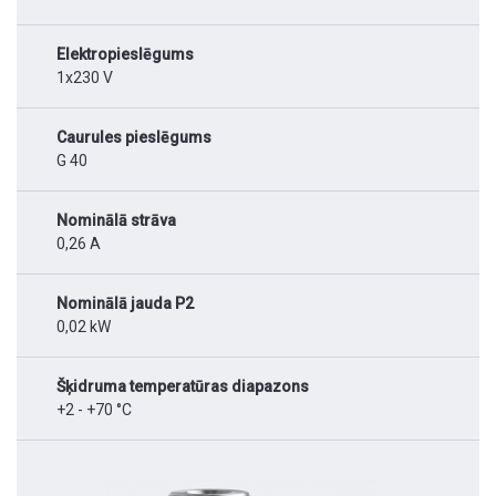
Elektropieslēgums
1x230 V
Caurules pieslēgums
G 40
Nominālā strāva
0,26 A
Nominālā jauda P2
0,02 kW
Šķidruma temperatūras diapazons
+2 - +70 °C