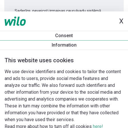
Saderīgs, neveicot izmaiņas cauruļvadu sistēmā.
X
Produkta informācija
Consent
Yonos PICO-Z 25/0,5-4 -180
Information
Produkta apraksts
Montāžas piederumi
Automatizācias 
This website uses cookies
We use device identifiers and cookies to tailor the content
and ads to users, provide social media features and
analyze our traffic. We also forward such identifiers and
other information from your device to the social media and
advertising and analytics companies we cooperates with.
These in turn may combine the information with other
information you have provided or that they have collected
when you have used their services.
Read more about how to turn off all cookies
here!