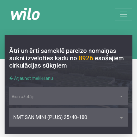
Ātri un ērti sameklē pareizo nomaiņas
sūkni izvēloties kādu no
8926
esošajiem
cirkulācijas sūkņiem
Atjaunot meklēšanu
Visi ražotāji
NMT SAN MINI (PLUS) 25/40-180