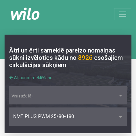
Ātri un ērti sameklē pareizo nomaiņas
sūkni izvēloties kādu no
8926
esošajiem
cirkulācijas sūkņiem
Atjaunot meklēšanu
Visi ražotāji
NMT PLUS PWM 25/80-180