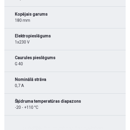
Kopējais garums
180 mm
Elektropieslēgums
1x230 V
Caurules pieslēgums
G 40
Nominālā strāva
0,7 A
Šķidruma temperatūras diapazons
-20 - +110 °C