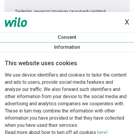
Saderīgs, neveicot izmaiņas cauruļvadu sistēmā.
X
Produkta informācija
Consent
Varios PICO-STG 25/1-8 -180
Information
Produkta apraksts
Montāžas piederumi
Automatizācias 
This website uses cookies
We use device identifiers and cookies to tailor the content
and ads to users, provide social media features and
analyze our traffic. We also forward such identifiers and
other information from your device to the social media and
advertising and analytics companies we cooperates with.
These in turn may combine the information with other
information you have provided or that they have collected
when you have used their services.
Read more about how to turn off all cookies
here!