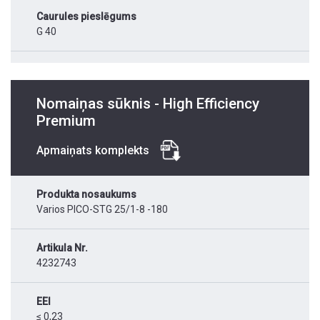
Caurules pieslēgums
G 40
Nomaiņas sūknis - High Efficiency
Premium
Apmaiņats komplekts
Produkta nosaukums
Varios PICO-STG 25/1-8 -180
Artikula Nr.
4232743
EEI
≤ 0,23