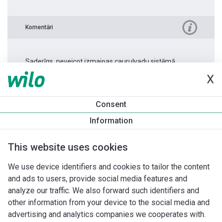
Komentāri
Saderīgs, neveicot izmaiņas cauruļvadu sistēmā.
X
Produkta informācija
Consent
Stratos PICO 25/1-4 -130
Information
Produkta apraksts
Montāžas piederumi
Automatizācias 
This website uses cookies
We use device identifiers and cookies to tailor the content
and ads to users, provide social media features and
analyze our traffic. We also forward such identifiers and
other information from your device to the social media and
advertising and analytics companies we cooperates with.