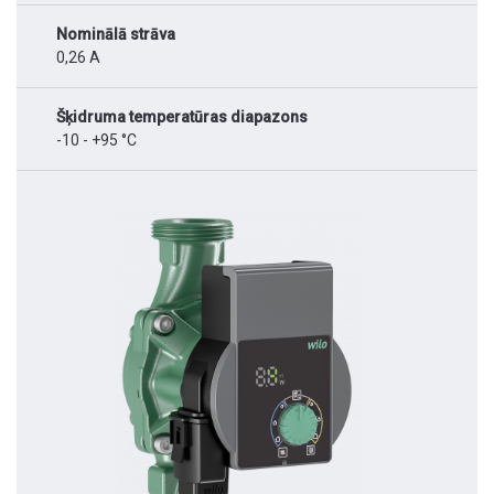
Nominālā strāva
0,26 A
Šķidruma temperatūras diapazons
-10 - +95 °C