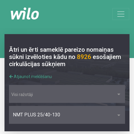
Ātri un ērti sameklē pareizo nomaiņas
sūkni izvēloties kādu no
8926
esošajiem
cirkulācijas sūkņiem
Atjaunot meklēšanu
Visi ražotāji
NMT PLUS 25/40-130