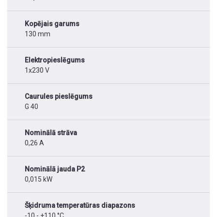
Kopējais garums
130 mm
Elektropieslēgums
1x230 V
Caurules pieslēgums
G 40
Nominālā strāva
0,26 A
Nominālā jauda P2
0,015 kW
Šķidruma temperatūras diapazons
-10 - +110 °C