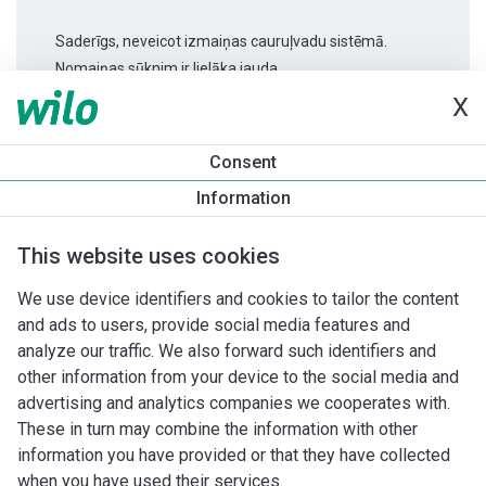
Saderīgs, neveicot izmaiņas cauruļvadu sistēmā.
Nomaiņas sūknim ir lielāka jauda.
X
Produkta informācija
Consent
Varios PICO-STG 30/1-8 -180
Information
Produkta apraksts
Montāžas piederumi
Automatizācias 
This website uses cookies
We use device identifiers and cookies to tailor the content
and ads to users, provide social media features and
analyze our traffic. We also forward such identifiers and
other information from your device to the social media and
advertising and analytics companies we cooperates with.
These in turn may combine the information with other
information you have provided or that they have collected
when you have used their services.