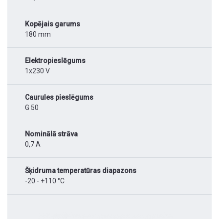
Kopējais garums
180 mm
Elektropieslēgums
1x230 V
Caurules pieslēgums
G 50
Nominālā strāva
0,7 A
Šķidruma temperatūras diapazons
-20 - +110 °C