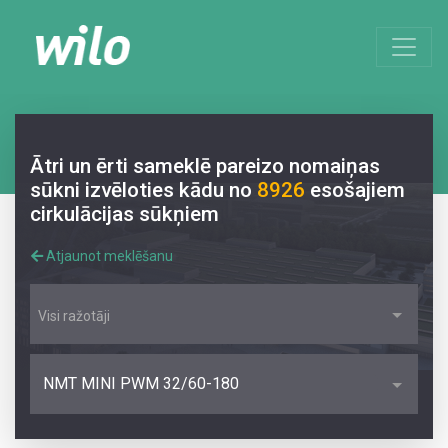
Ātri un ērti sameklē pareizo nomaiņas
sūkni izvēloties kādu no
8926
esošajiem
cirkulācijas sūkņiem
Atjaunot meklēšanu
Visi ražotāji
NMT MINI PWM 32/60-180