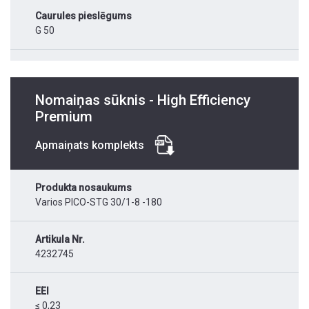
Caurules pieslēgums
G 50
Nomaiņas sūknis - High Efficiency
Premium
Apmaiņats komplekts
Produkta nosaukums
Varios PICO-STG 30/1-8 -180
Artikula Nr.
4232745
EEI
≤ 0,23