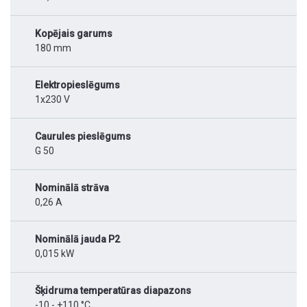
Kopējais garums
180 mm
Elektropieslēgums
1x230 V
Caurules pieslēgums
G 50
Nominālā strāva
0,26 A
Nominālā jauda P2
0,015 kW
Šķidruma temperatūras diapazons
-10 - +110 °C