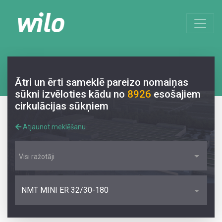
Ātri un ērti sameklē pareizo nomaiņas
sūkni izvēloties kādu no
8926
esošajiem
cirkulācijas sūkņiem
Atjaunot meklēšanu
Visi ražotāji
NMT MINI ER 32/30-180