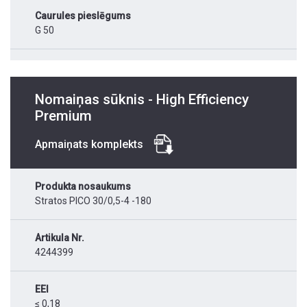
Caurules pieslēgums
G 50
Nomaiņas sūknis - High Efficiency
Premium
Apmaiņats komplekts
Produkta nosaukums
Stratos PICO 30/0,5-4 -180
Artikula Nr.
4244399
EEI
≤ 0,18