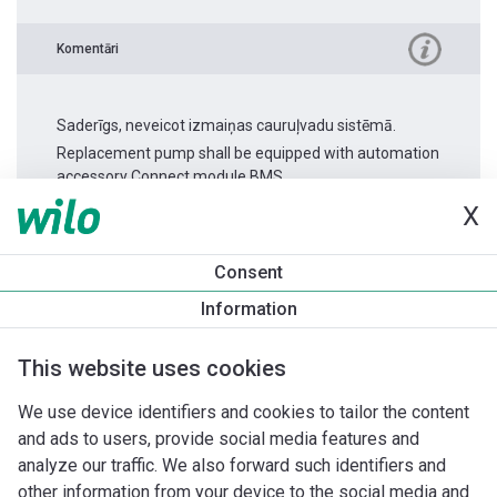
Komentāri
Saderīgs, neveicot izmaiņas cauruļvadu sistēmā.
Replacement pump shall be equipped with automation
accessory Connect module BMS.
X
Produkta informācija
Consent
Stratos PICO 30/0,5-4 -180
Information
Produkta apraksts
Montāžas piederumi
Automatizācias 
This website uses cookies
We use device identifiers and cookies to tailor the content
and ads to users, provide social media features and
analyze our traffic. We also forward such identifiers and
other information from your device to the social media and