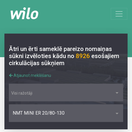
Ātri un ērti sameklē pareizo nomaiņas
sūkni izvēloties kādu no
8926
esošajiem
cirkulācijas sūkņiem
Atjaunot meklēšanu
Visi ražotāji
NMT MINI ER 20/80-130