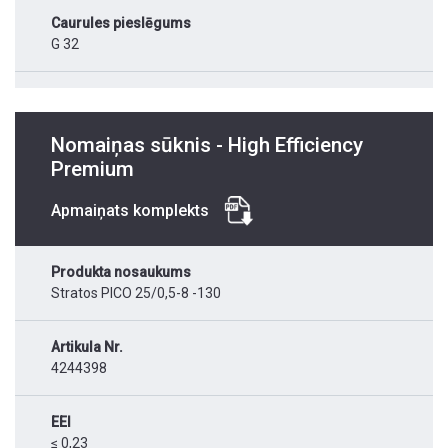
Caurules pieslēgums
G 32
Nomaiņas sūknis - High Efficiency
Premium
Apmaiņats komplekts
Produkta nosaukums
Stratos PICO 25/0,5-8 -130
Artikula Nr.
4244398
EEI
≤ 0,23