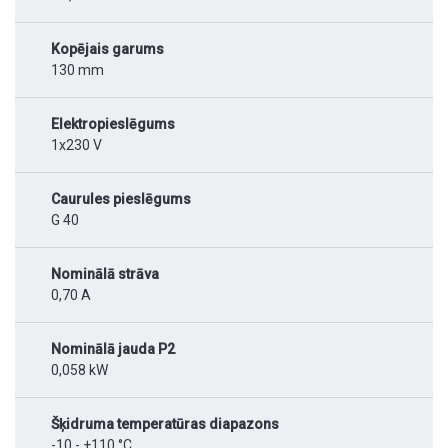
Kopējais garums
130 mm
Elektropieslēgums
1x230 V
Caurules pieslēgums
G 40
Nominālā strāva
0,70 A
Nominālā jauda P2
0,058 kW
Šķidruma temperatūras diapazons
-10 - +110 °C