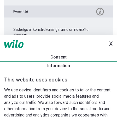
Komentāri
Saderīgs ar konstrukcijas garumu un novirzītu
diametru.
Replacement pump shall be equipped with automation
X
accessory Connect module BMS.
Consent
Information
Produkta informācija
Stratos PICO 25/0,5-8 -130
This website uses cookies
Produkta apraksts
Montāžas piederumi
Automatizācias 
We use device identifiers and cookies to tailor the content
and ads to users, provide social media features and
analyze our traffic. We also forward such identifiers and
other information from your device to the social media and
advertising and analytics companies we cooperates with.