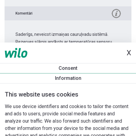
Komentāri
Saderīgs, neveicot izmaiņas cauruļvadu sistēmā.
Rezerves sūknis aprīkots ar temperatūras sensoru.
X
Produkta informācija
Consent
Stratos MAXO 50/0,5-12
Information
Produkta apraksts
Montāžas piederumi
Automatizācias 
This website uses cookies
We use device identifiers and cookies to tailor the content
and ads to users, provide social media features and
analyze our traffic. We also forward such identifiers and
other information from your device to the social media and
advertising and analytics companies we cooperates with.