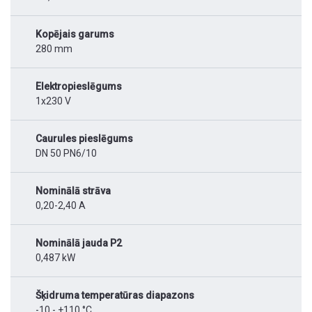
Kopējais garums
280 mm
Elektropieslēgums
1x230 V
Caurules pieslēgums
DN 50 PN6/10
Nominālā strāva
0,20-2,40 A
Nominālā jauda P2
0,487 kW
Šķidruma temperatūras diapazons
-10 - +110 °C