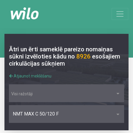
Ātri un ērti sameklē pareizo nomaiņas
sūkni izvēloties kādu no
8926
esošajiem
cirkulācijas sūkņiem
Atjaunot meklēšanu
Visi ražotāji
NMT MAX C 50/120 F