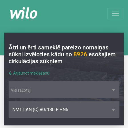
Ātri un ērti sameklē pareizo nomaiņas
sūkni izvēloties kādu no
8926
esošajiem
cirkulācijas sūkņiem
Atjaunot meklēšanu
Visi ražotāji
NMT LAN (C) 80/180 F PN6