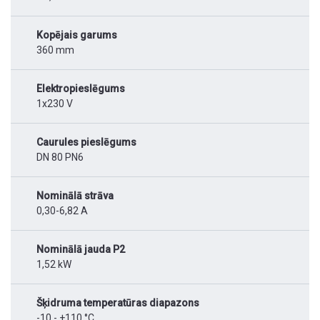
Kopējais garums
360 mm
Elektropieslēgums
1x230 V
Caurules pieslēgums
DN 80 PN6
Nominālā strāva
0,30-6,82 A
Nominālā jauda P2
1,52 kW
Šķidruma temperatūras diapazons
-10 - +110 °C