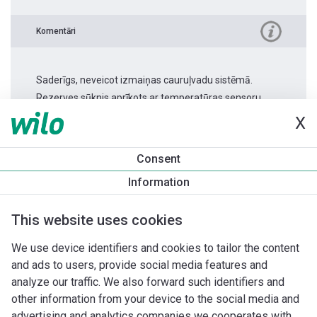
Komentāri
Saderīgs, neveicot izmaiņas cauruļvadu sistēmā.
Rezerves sūknis aprīkots ar temperatūras sensoru.
X
Produkta informācija
Consent
Stratos MAXO 80/0,5-16 PN6
Information
Produkta apraksts
Montāžas piederumi
Automatizācias 
This website uses cookies
We use device identifiers and cookies to tailor the content
and ads to users, provide social media features and
analyze our traffic. We also forward such identifiers and
other information from your device to the social media and
advertising and analytics companies we cooperates with.