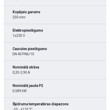
Kopējais garums
250 mm
Elektropieslēgums
1x230 V
Caurules pieslēgums
DN 40 PN6/10
Nominālā strāva
0,20-2,90 A
Nominālā jauda P2
0,589 kW
Šķidruma temperatūras diapazons
-10 - +110 °C