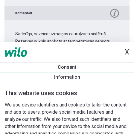
Komentāri
Saderīgs, neveicot izmaiņas cauruļvadu sistēmā.
Rezerves sūknis aprīkots ar temperatūras sensoru.
X
Produkta informācija
Consent
Stratos MAXO 40/0,5-16
Information
Produkta apraksts
Montāžas piederumi
Automatizācias 
This website uses cookies
We use device identifiers and cookies to tailor the content
and ads to users, provide social media features and
analyze our traffic. We also forward such identifiers and
other information from your device to the social media and
advertising and analytics companies we cooperates with.