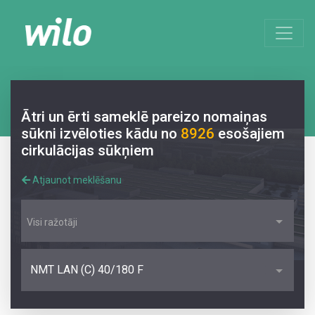
Ātri un ērti sameklē pareizo nomaiņas
sūkni izvēloties kādu no
8926
esošajiem
cirkulācijas sūkņiem
Atjaunot meklēšanu
Visi ražotāji
NMT LAN (C) 40/180 F