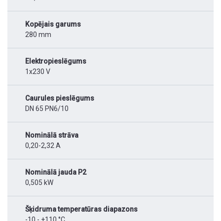
Kopējais garums
280 mm
Elektropieslēgums
1x230 V
Caurules pieslēgums
DN 65 PN6/10
Nominālā strāva
0,20-2,32 A
Nominālā jauda P2
0,505 kW
Šķidruma temperatūras diapazons
-10 - +110 °C