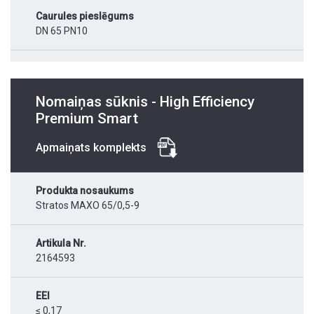
Caurules pieslēgums
DN 65 PN10
Nomaiņas sūknis - High Efficiency
Premium Smart
Apmaiņats komplekts
Produkta nosaukums
Stratos MAXO 65/0,5-9
Artikula Nr.
2164593
EEI
≤ 0,17