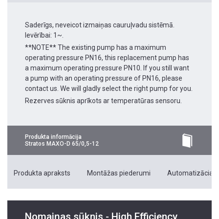
Saderīgs, neveicot izmaiņas cauruļvadu sistēmā.
Ievērībai: 1~.
**NOTE** The existing pump has a maximum
operating pressure PN16, this replacement pump has
a maximum operating pressure PN10. If you still want
a pump with an operating pressure of PN16, please
contact us. We will gladly select the right pump for you.
Rezerves sūknis aprīkots ar temperatūras sensoru.
Produkta informācija
Stratos MAXO-D 65/0,5-12
Produkta apraksts
Montāžas piederumi
Automatizācias 
Nomaiņas sūknis - High Efficiency