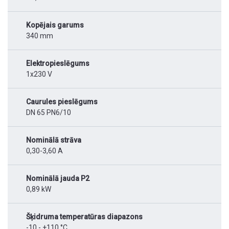
Kopējais garums
340 mm
Elektropieslēgums
1x230 V
Caurules pieslēgums
DN 65 PN6/10
Nominālā strāva
0,30-3,60 A
Nominālā jauda P2
0,89 kW
Šķidruma temperatūras diapazons
-10 - +110 °C