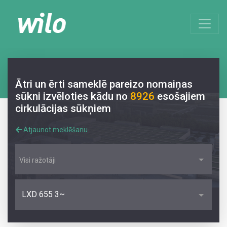
Ātri un ērti sameklē pareizo nomaiņas
sūkni izvēloties kādu no
8926
esošajiem
cirkulācijas sūkņiem
Atjaunot meklēšanu
Visi ražotāji
LXD 655 3~