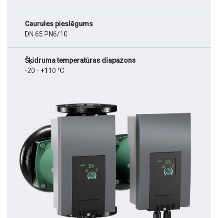
Caurules pieslēgums
DN 65 PN6/10
Šķidruma temperatūras diapazons
-20 - +110 °C