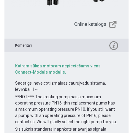
Online katalogs
Komentāri
Katram sūkņa motoram nepieciešams viens
Connect-Module modulis.
Saderīgs, neveicot izmaiņas cauruļvadu sistēmā.
Ievērībai: 1~.
**NOTE** The existing pump has a maximum
operating pressure PN16, this replacement pump has
a maximum operating pressure PN10. If you still want
a pump with an operating pressure of PN16, please
contact us. We will gladly select the right pump for you.
Šis sūknis standartā ir aprīkots ar avārijas signāla