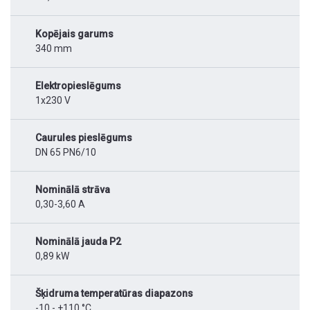
Kopējais garums
340 mm
Elektropieslēgums
1x230 V
Caurules pieslēgums
DN 65 PN6/10
Nominālā strāva
0,30-3,60 A
Nominālā jauda P2
0,89 kW
Šķidruma temperatūras diapazons
-10 - +110 °C