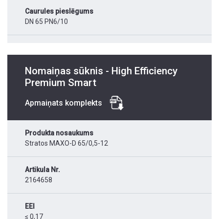
Caurules pieslēgums
DN 65 PN6/10
Nomaiņas sūknis - High Efficiency
Premium Smart
Apmaiņats komplekts
Produkta nosaukums
Stratos MAXO-D 65/0,5-12
Artikula Nr.
2164658
EEI
≤ 0,17