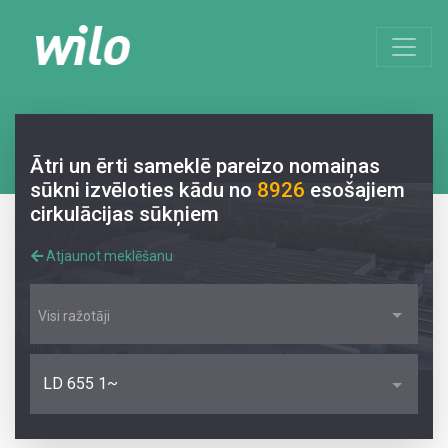
Ātri un ērti sameklē pareizo nomaiņas
sūkni izvēloties kādu no
8926
esošajiem
cirkulācijas sūkņiem
Atjaunot meklēšanu
Visi ražotāji
LD 655 1~