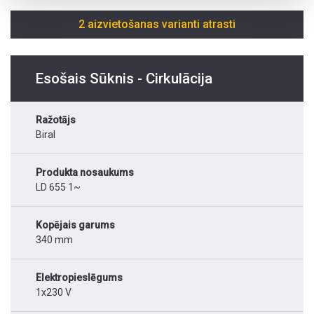
2 aizvietošanas varianti atrasti
Esošais Sūknis - Cirkulācija
Ražotājs
Biral
Produkta nosaukums
LD 655 1~
Kopējais garums
340 mm
Elektropieslēgums
1x230 V