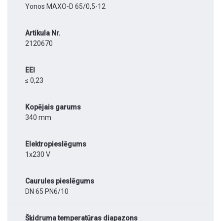
Yonos MAXO-D 65/0,5-12
Artikula Nr.
2120670
EEI
≤ 0,23
Kopējais garums
340 mm
Elektropieslēgums
1x230 V
Caurules pieslēgums
DN 65 PN6/10
Šķidruma temperatūras diapazons