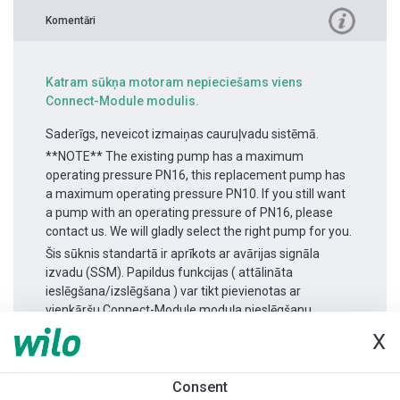
Komentāri
Katram sūkņa motoram nepieciešams viens
Connect-Module modulis.
Saderīgs, neveicot izmaiņas cauruļvadu sistēmā.
**NOTE** The existing pump has a maximum
operating pressure PN16, this replacement pump has
a maximum operating pressure PN10. If you still want
a pump with an operating pressure of PN16, please
contact us. We will gladly select the right pump for you.
Šis sūknis standartā ir aprīkots ar avārijas signāla
izvadu (SSM). Papildus funkcijas ( attālināta
ieslēgšana/izslēgšana ) var tikt pievienotas ar
vienkāršu Connect-Module moduļa pieslēgšanu.
X
Produkta informācija
Consent
Yonos MAXO-D 65/0,5-12