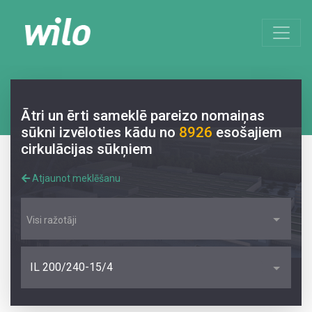
Ātri un ērti sameklē pareizo nomaiņas
sūkni izvēloties kādu no
8926
esošajiem
cirkulācijas sūkņiem
Atjaunot meklēšanu
Visi ražotāji
IL 200/240-15/4