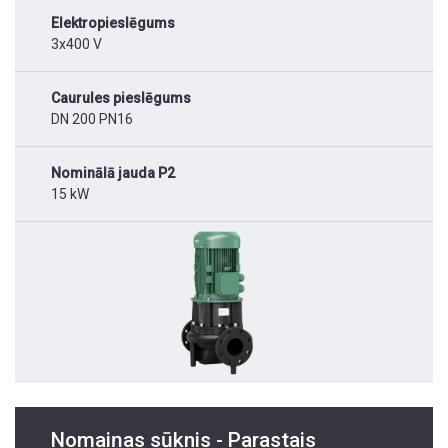
Elektropieslēgums
3x400 V
Caurules pieslēgums
DN 200 PN16
Nominālā jauda P2
15 kW
Nomaiņas sūknis - Parastais