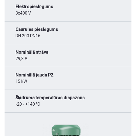
Elektropieslēgums
3x400 V
Caurules pieslēgums
DN 200 PN16
Nominālā strāva
29,8 A
Nominālā jauda P2
15 kW
Šķidruma temperatūras diapazons
-20 - +140 °C