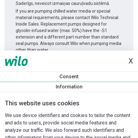
Saderīgs, neveicot izmaiņas cauruļvadu sistēmā.
If you are pumping chilled water media or special
material requirements, please contact Wilo Technical
Inside Sales. Replacement pumps designed for
glycolin-infused water (max. 50%) have the -S1
extension and a different part number than standard
seal pumps. Always consult Wilo when pumping media
other than water.
X
Produkta informācija
Consent
Atmos GIGA-I 200/220-15/4
Information
Produkta apraksts
Montāžas piederumi
Automatizācias 
This website uses cookies
We use device identifiers and cookies to tailor the content
and ads to users, provide social media features and
analyze our traffic. We also forward such identifiers and
other information from your device to the social media and