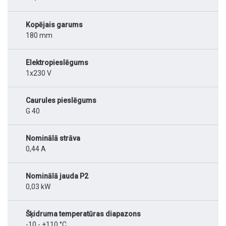
Kopējais garums
180 mm
Elektropieslēgums
1x230 V
Caurules pieslēgums
G 40
Nominālā strāva
0,44 A
Nominālā jauda P2
0,03 kW
Šķidruma temperatūras diapazons
-10 - +110 °C