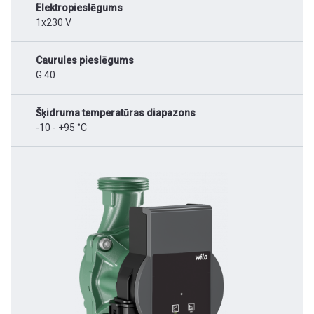
Elektropieslēgums
1x230 V
Caurules pieslēgums
G 40
Šķidruma temperatūras diapazons
-10 - +95 °C