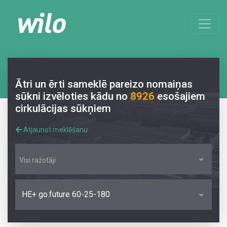
Ātri un ērti sameklē pareizo nomaiņas
sūkni izvēloties kādu no
8926
esošajiem
cirkulācijas sūkņiem
Atjaunot meklēšanu
Visi ražotāji
HE+ go.future 60-25-180