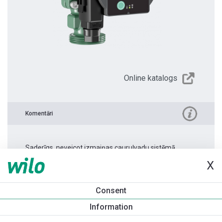
Online katalogs
Komentāri
Saderīgs, neveicot izmaiņas cauruļvadu sistēmā.
X
Produkta informācija
Consent
Atmos PICO 25/1-6 -180
Information
Produkta apraksts
Montāžas piederumi
Automatizācias 