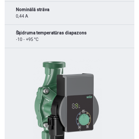
Nominālā strāva
0,44 A
Šķidruma temperatūras diapazons
-10 - +95 °C