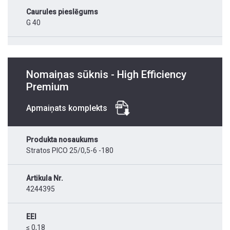
Caurules pieslēgums
G 40
Nomaiņas sūknis - High Efficiency
Premium
Apmaiņats komplekts
Produkta nosaukums
Stratos PICO 25/0,5-6 -180
Artikula Nr.
4244395
EEI
≤ 0,18