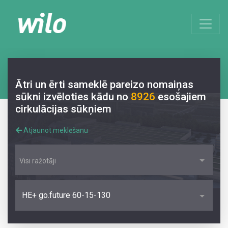
Ātri un ērti sameklē pareizo nomaiņas
sūkni izvēloties kādu no
8926
esošajiem
cirkulācijas sūkņiem
Atjaunot meklēšanu
Visi ražotāji
HE+ go.future 60-15-130