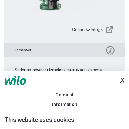
Online katalogs
Komentāri
Saderīgs, neveicot izmaiņas cauruļvadu sistēmā.
X
Produkta informācija
Consent
Yonos PICO 15/1-6 -130 1.0
Information
Produkta apraksts
Montāžas piederumi
Automatizācias 
This website uses cookies