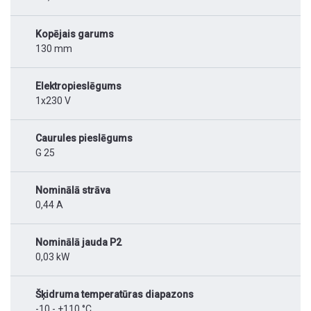
Kopējais garums
130 mm
Elektropieslēgums
1x230 V
Caurules pieslēgums
G 25
Nominālā strāva
0,44 A
Nominālā jauda P2
0,03 kW
Šķidruma temperatūras diapazons
-10 - +110 °C