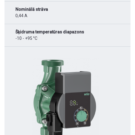
Nominālā strāva
0,44 A
Šķidruma temperatūras diapazons
-10 - +95 °C