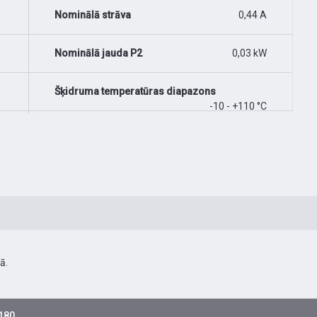
Nominālā strāva
0,44 A
Nominālā jauda P2
0,03 kW
Šķidruma temperatūras diapazons
-10 - +110 °C
ā.
-180