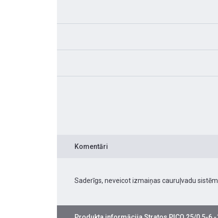
Komentāri
Saderīgs, neveicot izmaiņas cauruļvadu sistēm
Produkta informācija
Stratos PICO 25/0,5-6 