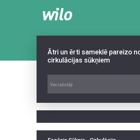
Ātri un ērti sameklē pareizo 
cirkulācijas sūkņiem
Visi ražotāji