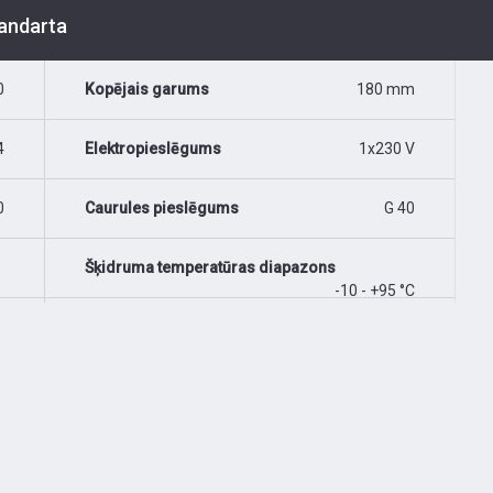
tandarta
0
Kopējais garums
180 mm
4
Elektropieslēgums
1x230 V
0
Caurules pieslēgums
G 40
Šķidruma temperatūras diapazons
-10 - +95 °C