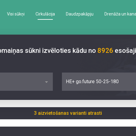
Visi sūkņi
Cirkulācija
Daudzpakāpju
Drenāža un kanal
nomaiņas sūkni izvēloties kādu no
8926
esošaj
HE+ go.future 50-25-180
3 aizvietošanas varianti atrasti