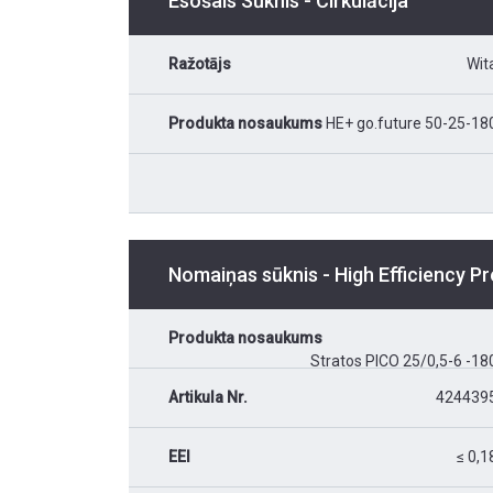
Esošais Sūknis - Cirkulācija
Ražotājs
Wit
Produkta nosaukums
HE+ go.future 50-25-18
Nomaiņas sūknis - High Efficiency 
Produkta nosaukums
Stratos PICO 25/0,5-6 -18
Artikula Nr.
424439
EEI
≤ 0,1