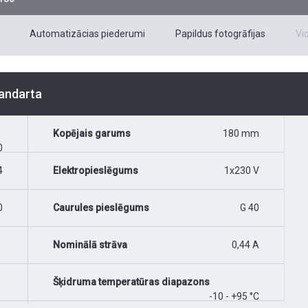
Automatizācias piederumi
Papildus fotogrāfijas
Vi
tandarta
Kopējais garums
180 mm
0
4
Elektropieslēgums
1x230 V
0
Caurules pieslēgums
G 40
Nominālā strāva
0,44 A
Šķidruma temperatūras diapazons
-10 - +95 °C