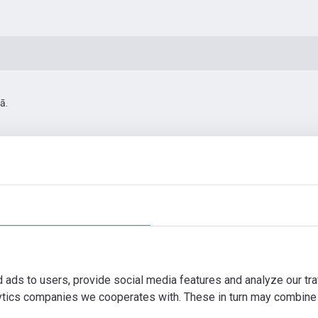
ā.
0
Automatizācias piederumi
Papildus fotogrāfijas
Vi
d ads to users, provide social media features and analyze our tra
lytics companies we cooperates with. These in turn may combine 