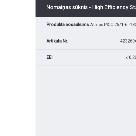
Nomaiņas sūknis - High Efficiency S
Produkta nosaukums
Atmos PICO 25/1-6 -18
Artikula Nr.
423269
EEI
≤ 0,2