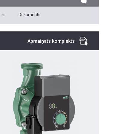
deo
Dokuments
Apmaiņats komplekts