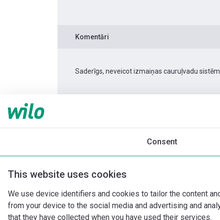
Komentāri
Saderīgs, neveicot izmaiņas cauruļvadu sistēm
Produkta informācija
Atmos PICO 25/1-6 -18
Produkta apraksts
Montāžas piederumi
Consent
This website uses cookies
We use device identifiers and cookies to tailor the content an
from your device to the social media and advertising and ana
that they have collected when you have used their services.