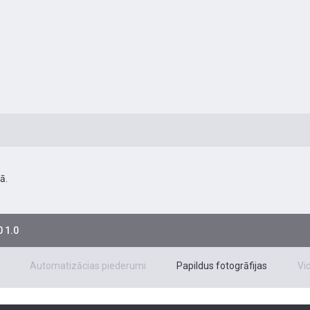
ā.
 1.0
Automatizācias piederumi
Papildus fotogrāfijas
Vi