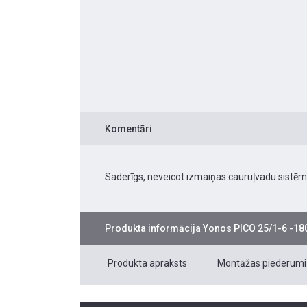
Komentāri
Saderīgs, neveicot izmaiņas cauruļvadu sistēm
Produkta informācija
Yonos PICO 25/1-6 -180
Produkta apraksts
Montāžas piederumi