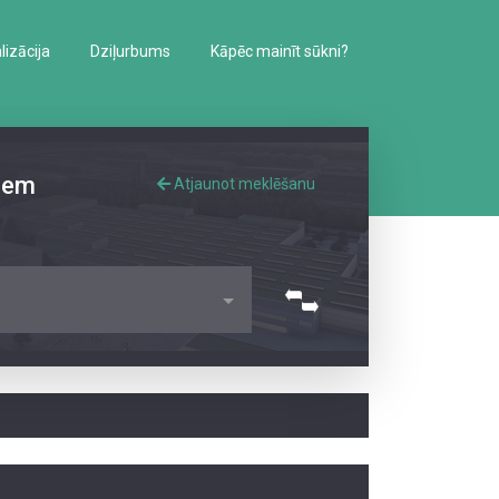
izācija
Dziļurbums
Kāpēc mainīt sūkni?
iem
Atjaunot meklēšanu