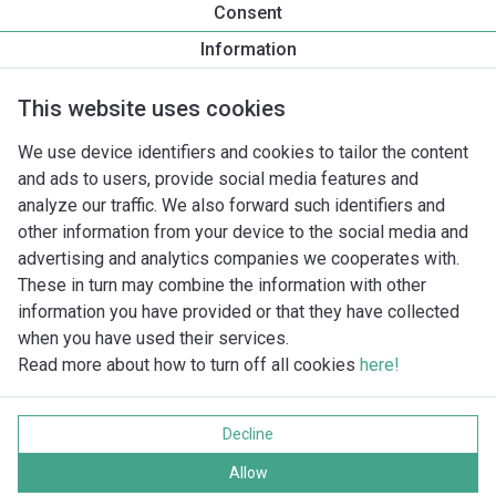
Consent
Atmos PICO 25/1-8 -180
Information
Produkta apraksts
Montāžas piederumi
Automatizācias 
This website uses cookies
We use device identifiers and cookies to tailor the content
and ads to users, provide social media features and
analyze our traffic. We also forward such identifiers and
other information from your device to the social media and
advertising and analytics companies we cooperates with.
These in turn may combine the information with other
information you have provided or that they have collected
when you have used their services.
Read more about how to turn off all cookies
here!
Imprint
Data protection
Decline
Cookie policy
Visas tiesības aizsargātas
Allow