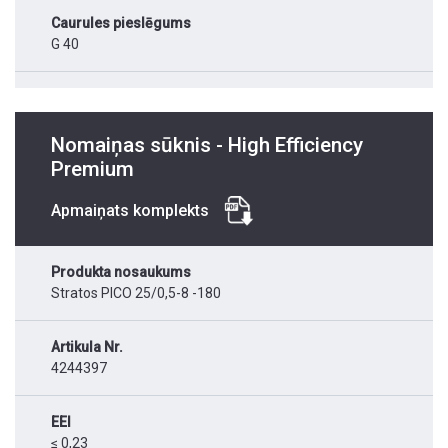
Caurules pieslēgums
G 40
Nomaiņas sūknis - High Efficiency
Premium
Apmaiņats komplekts
Produkta nosaukums
Stratos PICO 25/0,5-8 -180
Artikula Nr.
4244397
EEI
≤ 0,23