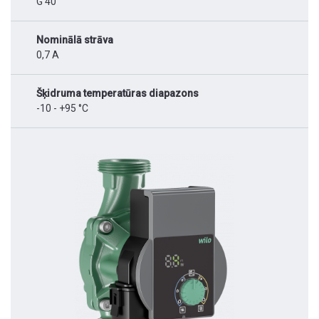
G 40
Nominālā strāva
0,7 A
Šķidruma temperatūras diapazons
-10 - +95 °C