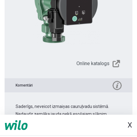
Online katalogs
Komentāri
Saderīgs, neveicot izmaiņas cauruļvadu sistēmā.
Nedaudz zemāka jauda nekā esošajam sūknim.
X
Produkta informācija