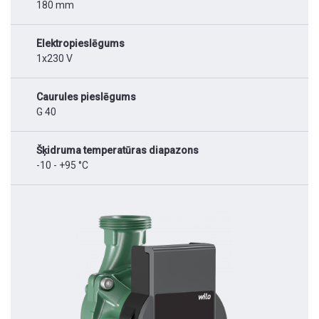
180 mm
Elektropieslēgums
1x230 V
Caurules pieslēgums
G 40
Šķidruma temperatūras diapazons
-10 - +95 °C