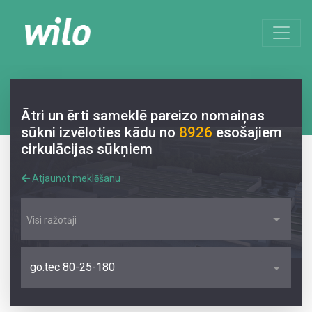
Ātri un ērti sameklē pareizo nomaiņas
sūkni izvēloties kādu no
8926
esošajiem
cirkulācijas sūkņiem
Atjaunot meklēšanu
Visi ražotāji
go.tec 80-25-180