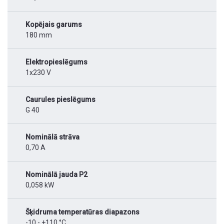
Kopējais garums
180 mm
Elektropieslēgums
1x230 V
Caurules pieslēgums
G 40
Nominālā strāva
0,70 A
Nominālā jauda P2
0,058 kW
Šķidruma temperatūras diapazons
-10 - +110 °C