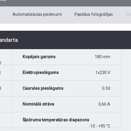
Automatizācias piederumi
Papildus fotogrāfijas
Vi
tandarta
Kopējais garums
180 mm
0
1
Elektropieslēgums
1x230 V
3
Caurules pieslēgums
G 50
Nominālā strāva
0,66 A
Šķidruma temperatūras diapazons
-10 - +95 °C