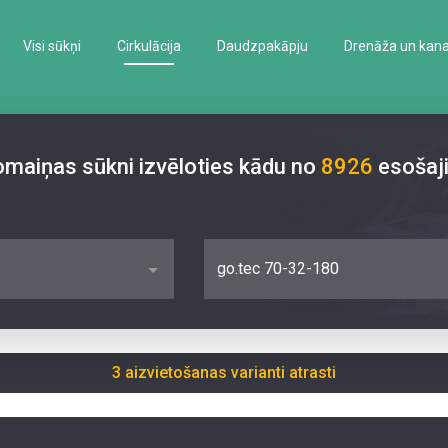
Visi sūkņi
Cirkulācija
Daudzpakāpju
Drenāža un kanal
nomaiņas sūkni izvēloties kādu no
8926
esošaj
go.tec 70-32-180
3 aizvietošanas varianti atrasti