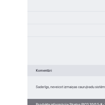
Komentāri
Saderīgs, neveicot izmaiņas cauruļvadu sistēm
Produkta informācija
Stratos PICO 30/0,5-8 