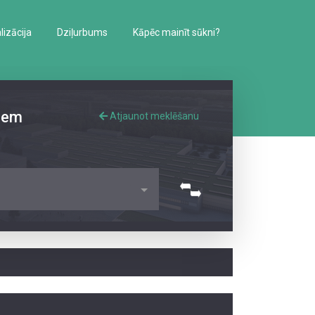
izācija
Dziļurbums
Kāpēc mainīt sūkni?
iem
Atjaunot meklēšanu