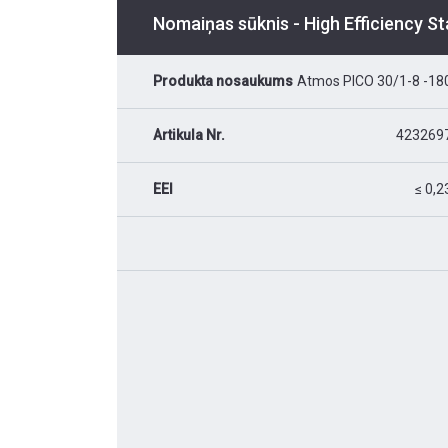
Nomaiņas sūknis - High Efficiency S
Produkta nosaukums
Atmos PICO 30/1-8 -18
Artikula Nr.
423269
EEI
≤ 0,2