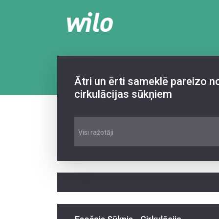
Ātri un ērti sameklē pareizo 
cirkulācijas sūkņiem
Visi ražotāji