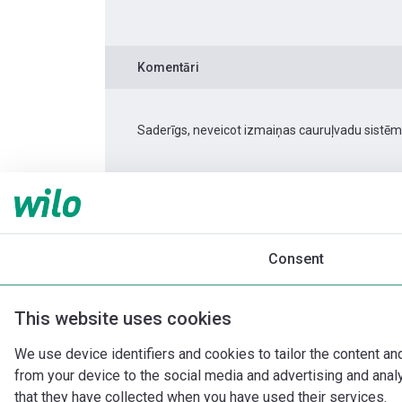
Komentāri
Saderīgs, neveicot izmaiņas cauruļvadu sistēm
Produkta informācija
Atmos PICO 30/1-8 -18
Produkta apraksts
Montāžas piederumi
Consent
This website uses cookies
We use device identifiers and cookies to tailor the content an
from your device to the social media and advertising and ana
that they have collected when you have used their services.