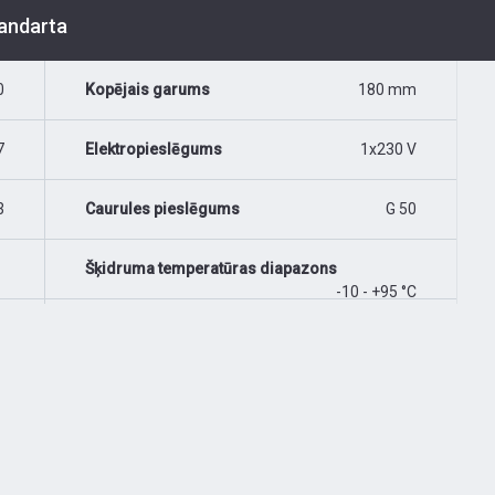
tandarta
0
Kopējais garums
180 mm
7
Elektropieslēgums
1x230 V
3
Caurules pieslēgums
G 50
Šķidruma temperatūras diapazons
-10 - +95 °C