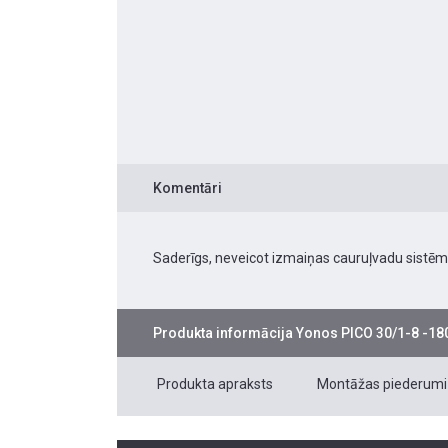
Komentāri
Saderīgs, neveicot izmaiņas cauruļvadu sistēm
Produkta informācija
Yonos PICO 30/1-8 -180
Produkta apraksts
Montāžas piederumi