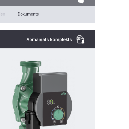
deo
Dokuments
Apmaiņats komplekts