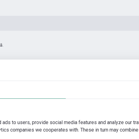
ā.
0
Automatizācias piederumi
Papildus fotogrāfijas
Vi
d ads to users, provide social media features and analyze our tra
lytics companies we cooperates with. These in turn may combine 