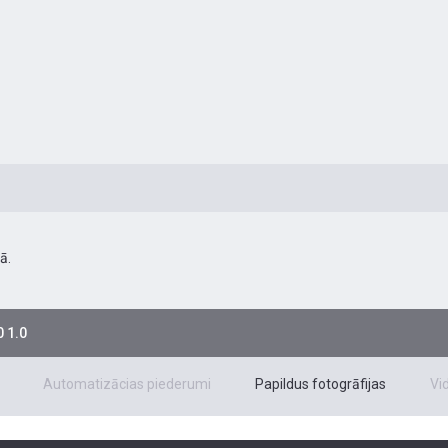
ā.
 1.0
Automatizācias piederumi
Papildus fotogrāfijas
Vi