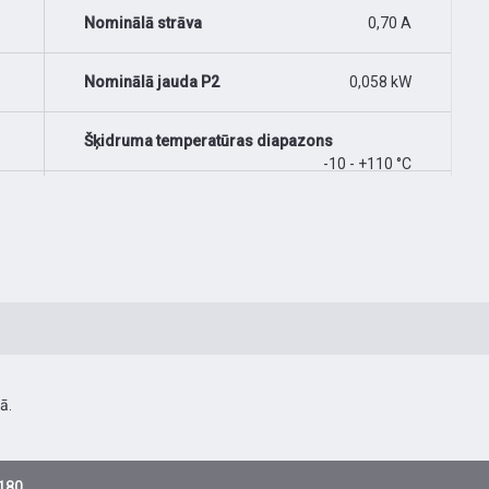
Nominālā strāva
0,70 A
Nominālā jauda P2
0,058 kW
Šķidruma temperatūras diapazons
-10 - +110 °C
ā.
-180