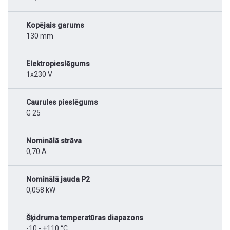
Kopējais garums
130 mm
Elektropieslēgums
1x230 V
Caurules pieslēgums
G 25
Nominālā strāva
0,70 A
Nominālā jauda P2
0,058 kW
Šķidruma temperatūras diapazons
-10 - +110 °C