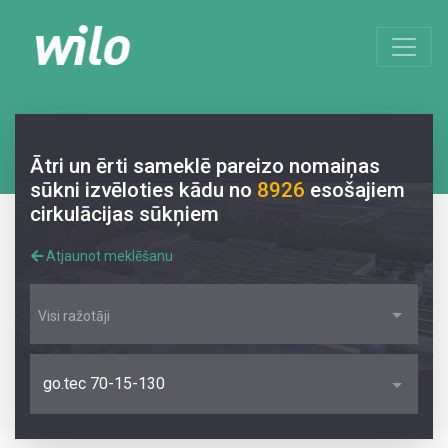
Ātri un ērti sameklē pareizo nomaiņas
sūkni izvēloties kādu no
8926
esošajiem
cirkulācijas sūkņiem
Atjaunot meklēšanu
Visi ražotāji
go.tec 70-15-130