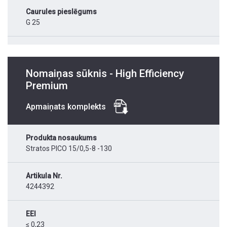
Caurules pieslēgums
G 25
Nomaiņas sūknis - High Efficiency
Premium
Apmaiņats komplekts
Produkta nosaukums
Stratos PICO 15/0,5-8 -130
Artikula Nr.
4244392
EEI
≤ 0,23