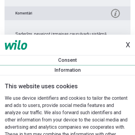
Komentāri
Saderīgs, neveicot izmaiņas cauruļvadu sistēmā.
X
Produkta informācija
Consent
Stratos PICO 15/0,5-8 -130
Information
Produkta apraksts
Montāžas piederumi
Automatizācias 
This website uses cookies
We use device identifiers and cookies to tailor the content
and ads to users, provide social media features and
analyze our traffic. We also forward such identifiers and
other information from your device to the social media and
advertising and analytics companies we cooperates with.
These in turn may combine the information with other