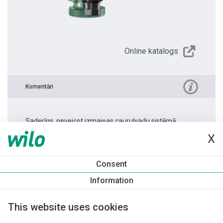
Online katalogs
Komentāri
Saderīgs, neveicot izmaiņas cauruļvadu sistēmā.
X
Produkta informācija
Consent
Yonos PICO 15/1-6 -130 1.0
Information
Produkta apraksts
Montāžas piederumi
Automatizācias 
This website uses cookies