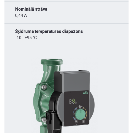
Nominālā strāva
0,44 A
Šķidruma temperatūras diapazons
-10 - +95 °C