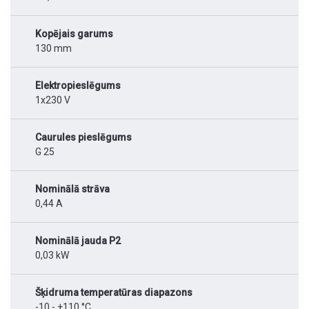
Kopējais garums
130 mm
Elektropieslēgums
1x230 V
Caurules pieslēgums
G 25
Nominālā strāva
0,44 A
Nominālā jauda P2
0,03 kW
Šķidruma temperatūras diapazons
-10 - +110 °C