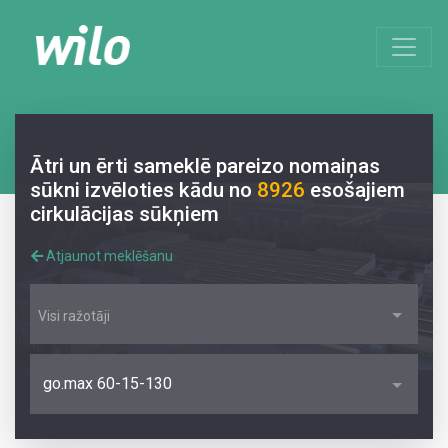
Ātri un ērti sameklē pareizo nomaiņas
sūkni izvēloties kādu no
8926
esošajiem
cirkulācijas sūkņiem
Atjaunot meklēšanu
Visi ražotāji
go.max 60-15-130