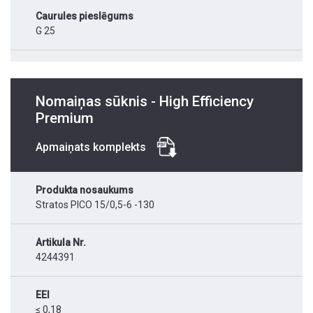
Caurules pieslēgums
G 25
Nomaiņas sūknis - High Efficiency
Premium
Apmaiņats komplekts
Produkta nosaukums
Stratos PICO 15/0,5-6 -130
Artikula Nr.
4244391
EEI
≤ 0,18