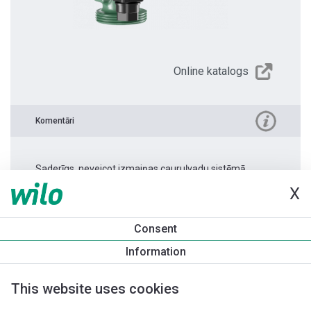
Online katalogs
Komentāri
Saderīgs, neveicot izmaiņas cauruļvadu sistēmā.
X
Produkta informācija
Consent
Yonos PICO 30/1-4 -180 1.0
Information
Produkta apraksts
Montāžas piederumi
Automatizācias 
This website uses cookies