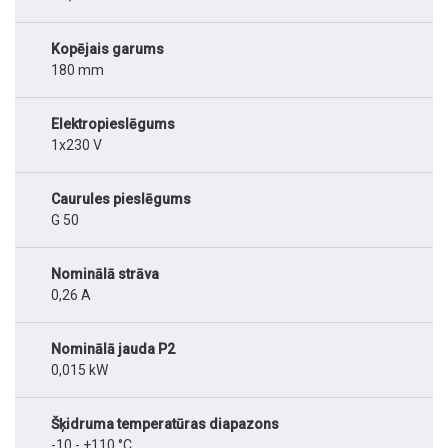
Kopējais garums
180 mm
Elektropieslēgums
1x230 V
Caurules pieslēgums
G 50
Nominālā strāva
0,26 A
Nominālā jauda P2
0,015 kW
Šķidruma temperatūras diapazons
-10 - +110 °C