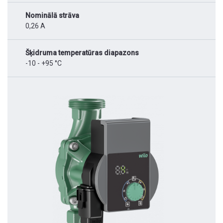
Nominālā strāva
0,26 A
Šķidruma temperatūras diapazons
-10 - +95 °C