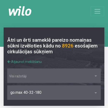
Ātri un ērti sameklē pareizo nomaiņas
sūkni izvēloties kādu no
8926
esošajiem
cirkulācijas sūkņiem
Atjaunot meklēšanu
Visi ražotāji
go.max 40-32-180