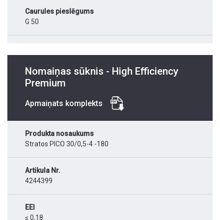
Caurules pieslēgums
G 50
Nomaiņas sūknis - High Efficiency
Premium
Apmaiņats komplekts
Produkta nosaukums
Stratos PICO 30/0,5-4 -180
Artikula Nr.
4244399
EEI
≤ 0,18