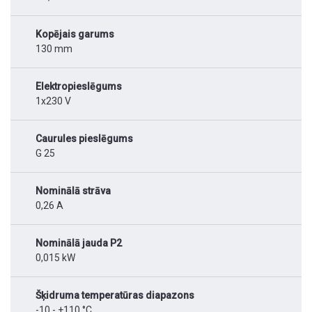
Kopējais garums
130 mm
Elektropieslēgums
1x230 V
Caurules pieslēgums
G 25
Nominālā strāva
0,26 A
Nominālā jauda P2
0,015 kW
Šķidruma temperatūras diapazons
-10 - +110 °C