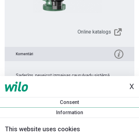
Online katalogs
Komentāri
Saderīgs, neveicot izmaiņas cauruļvadu sistēmā.
X
Produkta informācija
Consent
Yonos PICO 15/1-4 -130 1.0
Information
Produkta apraksts
Montāžas piederumi
Automatizācias 
This website uses cookies