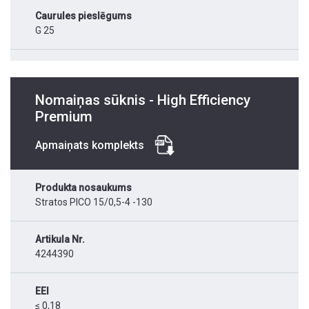
Caurules pieslēgums
G 25
Nomaiņas sūknis - High Efficiency
Premium
Apmaiņats komplekts
Produkta nosaukums
Stratos PICO 15/0,5-4 -130
Artikula Nr.
4244390
EEI
≤ 0,18