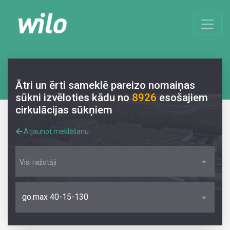
Ātri un ērti sameklē pareizo nomaiņas
sūkni izvēloties kādu no
8926
esošajiem
cirkulācijas sūkņiem
Atjaunot meklēšanu
Visi ražotāji
go.max 40-15-130