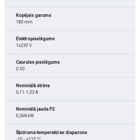
Kopējais garums
180 mm
Elektropieslēgums
1x230 V
Caurules pieslēgums
G 50
Nominālā strāva
0,11-1,33 A
Nominālā jauda P2
0,268 kW
Šķidruma temperatūras diapazons
-10 - +110 °C