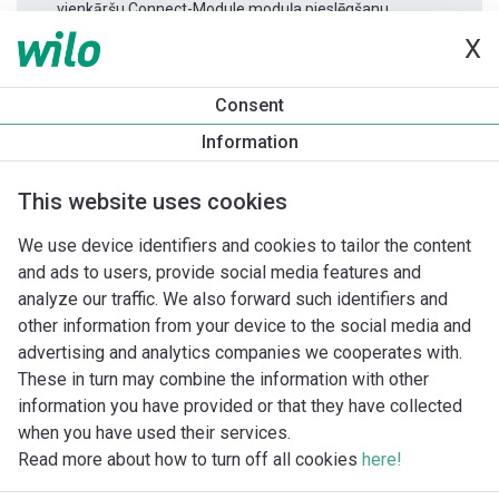
vienkāršu Connect-Module moduļa pieslēgšanu.
X
Produkta informācija
Consent
Yonos MAXO 30/0,5-10
Information
Produkta apraksts
Montāžas piederumi
Automatizācias 
This website uses cookies
We use device identifiers and cookies to tailor the content
and ads to users, provide social media features and
analyze our traffic. We also forward such identifiers and
other information from your device to the social media and
advertising and analytics companies we cooperates with.
These in turn may combine the information with other
information you have provided or that they have collected
when you have used their services.
Read more about how to turn off all cookies
here!
Imprint