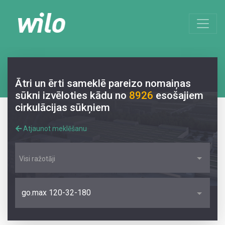
Ātri un ērti sameklē pareizo nomaiņas
sūkni izvēloties kādu no
8926
esošajiem
cirkulācijas sūkņiem
Atjaunot meklēšanu
Visi ražotāji
go.max 120-32-180