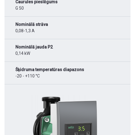
Caurules pieslēgums
G 50
Nominālā strāva
0,08-1,3 A
Nominālā jauda P2
0,14 kW
Šķidruma temperatūras diapazons
-20 - +110 °C