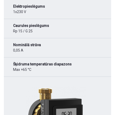
Elektropieslēgums
1x230 V
Caurules pieslēgums
Rp 15 / G 25
Nominālā strāva
0,05 A
Šķidruma temperatūras diapazons
Max +65 °C