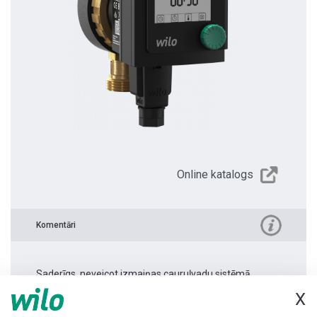
Online katalogs
Komentāri
Saderīgs, neveicot izmaiņas cauruļvadu sistēmā.
X