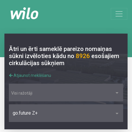
Ātri un ērti sameklē pareizo nomaiņas
sūkni izvēloties kādu no
8926
esošajiem
cirkulācijas sūkņiem
Atjaunot meklēšanu
Visi ražotāji
go.future Z+