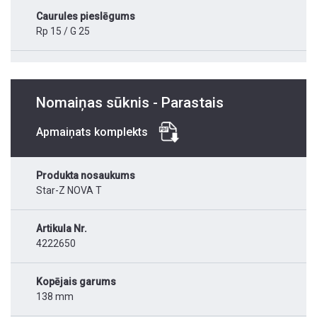
Caurules pieslēgums
Rp 15 / G 25
Nomaiņas sūknis - Parastais
Apmaiņats komplekts
Produkta nosaukums
Star-Z NOVA T
Artikula Nr.
4222650
Kopējais garums
138 mm