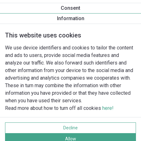
Produkta informācija
Consent
Star-Z NOVA T
Information
Produkta apraksts
Montāžas piederumi
Automatizācias 
This website uses cookies
We use device identifiers and cookies to tailor the content
and ads to users, provide social media features and
analyze our traffic. We also forward such identifiers and
other information from your device to the social media and
advertising and analytics companies we cooperates with.
These in turn may combine the information with other
information you have provided or that they have collected
when you have used their services.
Read more about how to turn off all cookies
here!
Imprint
Data protection
Decline
Cookie policy
Visas tiesības aizsargātas
Allow