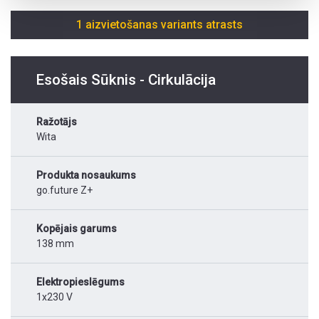
1 aizvietošanas variants atrasts
Esošais Sūknis - Cirkulācija
Ražotājs
Wita
Produkta nosaukums
go.future Z+
Kopējais garums
138 mm
Elektropieslēgums
1x230 V