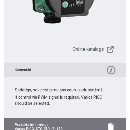
Online katalogs
Komentāri
Saderīgs, neveicot izmaiņas cauruļvadu sistēmā.
If control via PWM signal is required, Varios PICO
should be selected.
Produkta informācija
Varios PICO-STG 25/1-7 -180