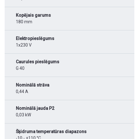
Kopējais garums
180 mm
Elektropieslēgums
1x230 V
Caurules pieslēgums
G 40
Nominālā strāva
0,44 A
Nominālā jauda P2
0,03 kW
Šķidruma temperatūras diapazons
-10 - +110 °C