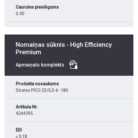
Caurules pieslēgums
G 40
Nomaiņas sūknis - High Efficiency
Premium
Apmaiņats komplekts
Produkta nosaukums
Stratos PICO 25/0,5-6 -180
Artikula Nr.
4244395
EEI
≤ 0,18