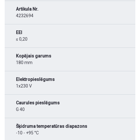
Artikula Nr.
4232694
EEI
≤ 0,20
Kopējais garums
180 mm
Elektropieslēgums
1x230 V
Caurules pieslēgums
G 40
Šķidruma temperatūras diapazons
-10 - +95 °C