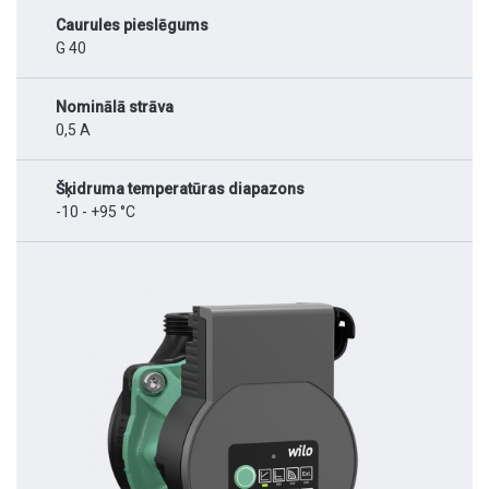
Caurules pieslēgums
G 40
Nominālā strāva
0,5 A
Šķidruma temperatūras diapazons
-10 - +95 °C