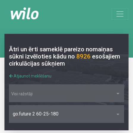
Ātri un ērti sameklē pareizo nomaiņas
sūkni izvēloties kādu no
8926
esošajiem
cirkulācijas sūkņiem
Atjaunot meklēšanu
Visi ražotāji
go.future 2 60-25-180