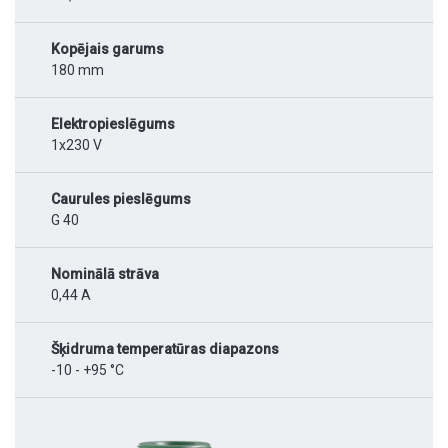
Kopējais garums
180 mm
Elektropieslēgums
1x230 V
Caurules pieslēgums
G 40
Nominālā strāva
0,44 A
Šķidruma temperatūras diapazons
-10 - +95 °C