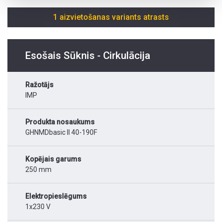
1 aizvietošanas variants atrasts
Esošais Sūknis - Cirkulācija
Ražotājs
IMP
Produkta nosaukums
GHNMDbasic II 40-190F
Kopējais garums
250 mm
Elektropieslēgums
1x230 V