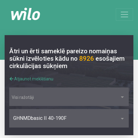
Ātri un ērti sameklē pareizo nomaiņas
sūkni izvēloties kādu no
8926
esošajiem
cirkulācijas sūkņiem
Atjaunot meklēšanu
Visi ražotāji
GHNMDbasic II 40-190F