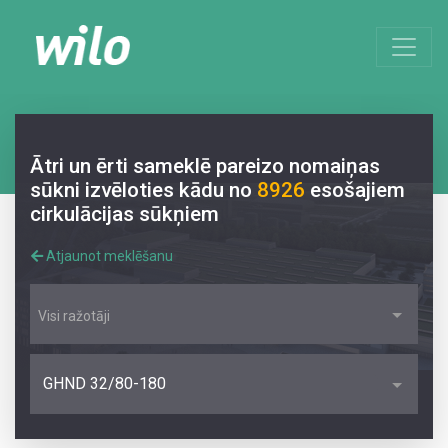
Ātri un ērti sameklē pareizo nomaiņas
sūkni izvēloties kādu no
8926
esošajiem
cirkulācijas sūkņiem
Atjaunot meklēšanu
Visi ražotāji
GHND 32/80-180