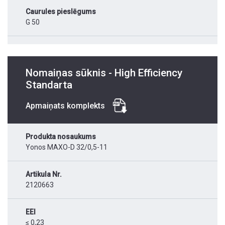
Caurules pieslēgums
G 50
Nomaiņas sūknis - High Efficiency
Standarta
Apmaiņats komplekts
Produkta nosaukums
Yonos MAXO-D 32/0,5-11
Artikula Nr.
2120663
EEI
≤ 0,23