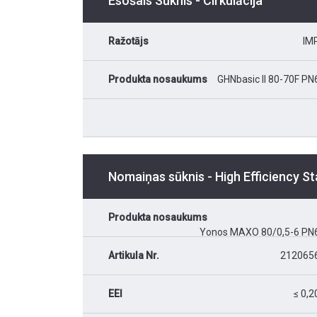
Esošais Sūknis - Cirkulācija
Ražotājs
IM
Produkta nosaukums
GHNbasic II 80-70F PN
Nomaiņas sūknis - High Efficiency S
Produkta nosaukums
Yonos MAXO 80/0,5-6 PN
Artikula Nr.
212065
EEI
≤ 0,2