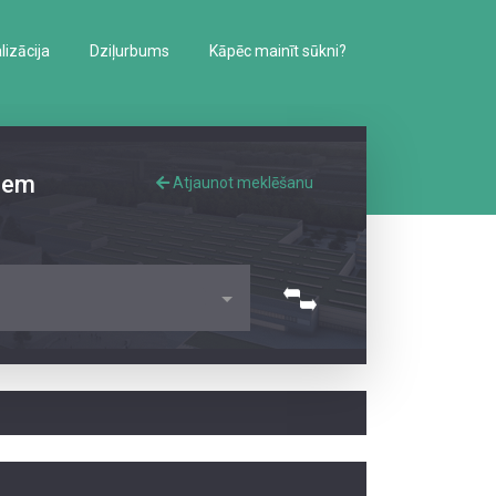
izācija
Dziļurbums
Kāpēc mainīt sūkni?
iem
Atjaunot meklēšanu