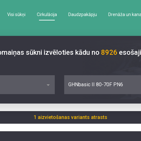
Visi sūkņi
Cirkulācija
Daudzpakāpju
Drenāža un kanal
nomaiņas sūkni izvēloties kādu no
8926
esošaj
GHNbasic II 80-70F PN6
1 aizvietošanas variants atrasts