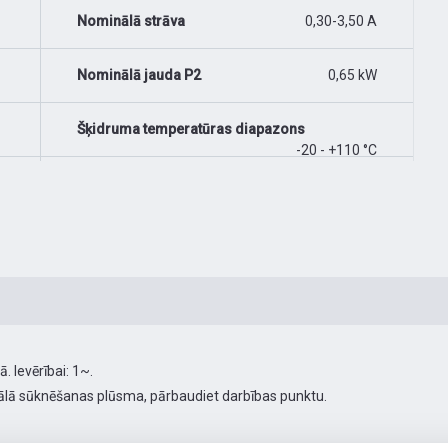
Nominālā strāva
0,30-3,50 A
Nominālā jauda P2
0,65 kW
Šķidruma temperatūras diapazons
-20 - +110 °C
 Ievērībai: 1~.
ā sūknēšanas plūsma, pārbaudiet darbības punktu.