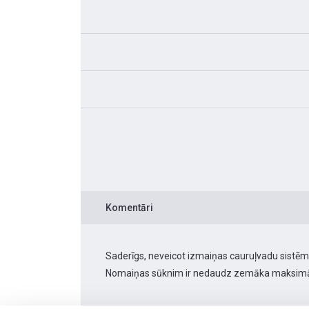
Komentāri
Saderīgs, neveicot izmaiņas cauruļvadu sistēmā.
Nomaiņas sūknim ir nedaudz zemāka maksimāl