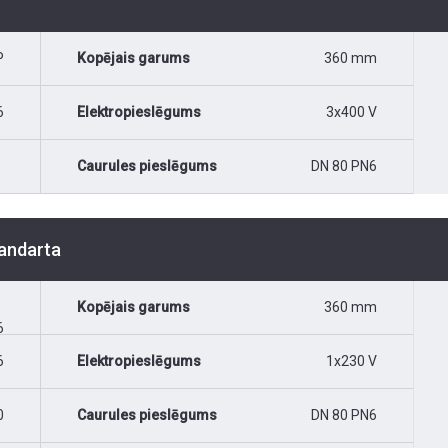
P
Kopējais garums
360 mm
6
Elektropieslēgums
3x400 V
Caurules pieslēgums
DN 80 PN6
tandarta
Kopējais garums
360 mm
6
6
Elektropieslēgums
1x230 V
0
Caurules pieslēgums
DN 80 PN6