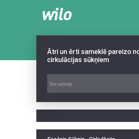
Ātri un ērti sameklē pareizo 
cirkulācijas sūkņiem
Visi ražotāji