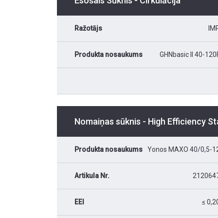
Esošais Sūknis - Cirkulācija
Ražotājs
IM
Produkta nosaukums
GHNbasic II 40-120
Nomaiņas sūknis - High Efficiency S
Produkta nosaukums
Yonos MAXO 40/0,5-1
Artikula Nr.
212064
EEI
≤ 0,2