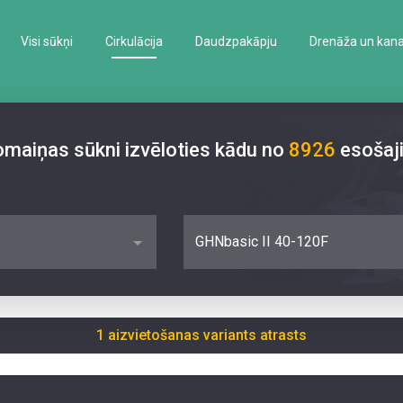
Visi sūkņi
Cirkulācija
Daudzpakāpju
Drenāža un kanal
nomaiņas sūkni izvēloties kādu no
8926
esošaj
GHNbasic II 40-120F
1 aizvietošanas variants atrasts