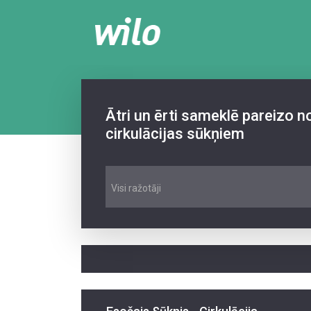
Ātri un ērti sameklē pareizo 
cirkulācijas sūkņiem
Visi ražotāji