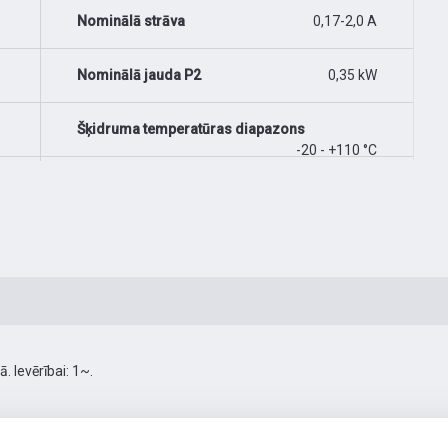
Nominālā strāva
0,17-2,0 A
Nominālā jauda P2
0,35 kW
Šķidruma temperatūras diapazons
-20 - +110 °C
 Ievērībai: 1~.