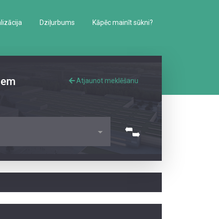
izācija
Dziļurbums
Kāpēc mainīt sūkni?
iem
Atjaunot meklēšanu