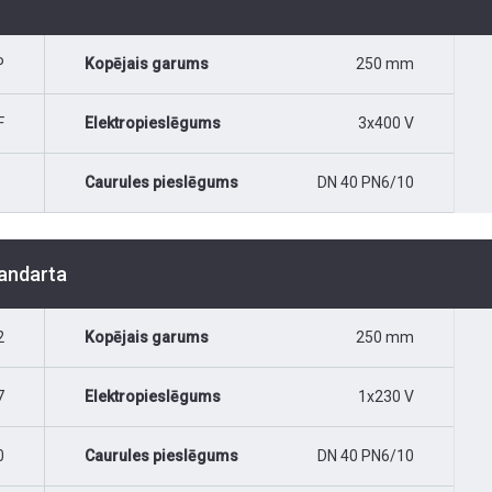
P
Kopējais garums
250 mm
F
Elektropieslēgums
3x400 V
Caurules pieslēgums
DN 40 PN6/10
tandarta
2
Kopējais garums
250 mm
7
Elektropieslēgums
1x230 V
0
Caurules pieslēgums
DN 40 PN6/10