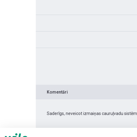
Komentāri
Saderīgs, neveicot izmaiņas cauruļvadu sistēmā.
Produkta informācija
Yonos MAXO 40/0,5-12