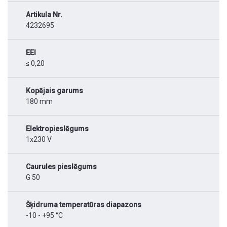
Artikula Nr.
4232695
EEI
≤ 0,20
Kopējais garums
180 mm
Elektropieslēgums
1x230 V
Caurules pieslēgums
G 50
Šķidruma temperatūras diapazons
-10 - +95 °C