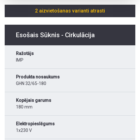
2 aizvietošanas varianti atrasti
Esošais Sūknis - Cirkulācija
Ražotājs
IMP
Produkta nosaukums
GHN 32/65-180
Kopējais garums
180 mm
Elektropieslēgums
1x230 V