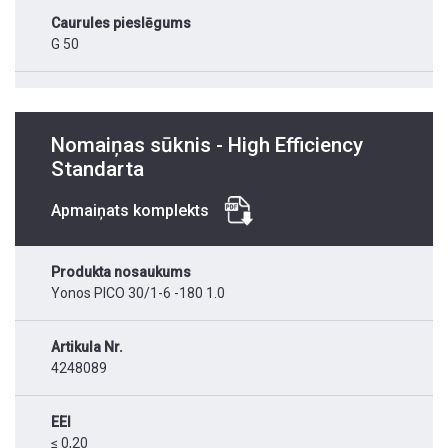
Caurules pieslēgums
G 50
Nomaiņas sūknis - High Efficiency
Standarta
Apmaiņats komplekts
Produkta nosaukums
Yonos PICO 30/1-6 -180 1.0
Artikula Nr.
4248089
EEI
≤ 0,20