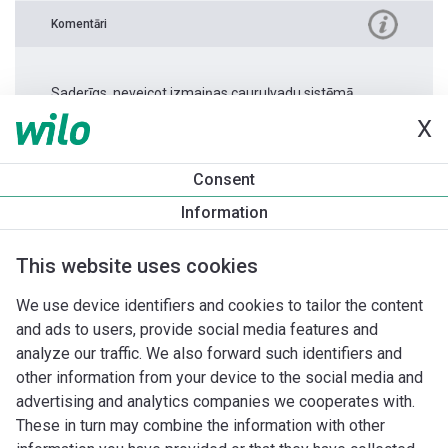
Komentāri
Saderīgs, neveicot izmaiņas cauruļvadu sistēmā.
X
Produkta informācija
Consent
Atmos PICO 30/1-6 -180
Information
Produkta apraksts
Montāžas piederumi
Automatizācias 
This website uses cookies
We use device identifiers and cookies to tailor the content
and ads to users, provide social media features and
analyze our traffic. We also forward such identifiers and
other information from your device to the social media and
advertising and analytics companies we cooperates with.
These in turn may combine the information with other