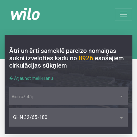
Ātri un ērti sameklē pareizo nomaiņas
sūkni izvēloties kādu no
8926
esošajiem
cirkulācijas sūkņiem
Atjaunot meklēšanu
Visi ražotāji
GHN 32/65-180