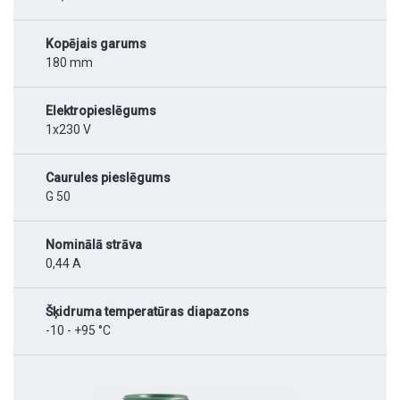
Kopējais garums
180 mm
Elektropieslēgums
1x230 V
Caurules pieslēgums
G 50
Nominālā strāva
0,44 A
Šķidruma temperatūras diapazons
-10 - +95 °C