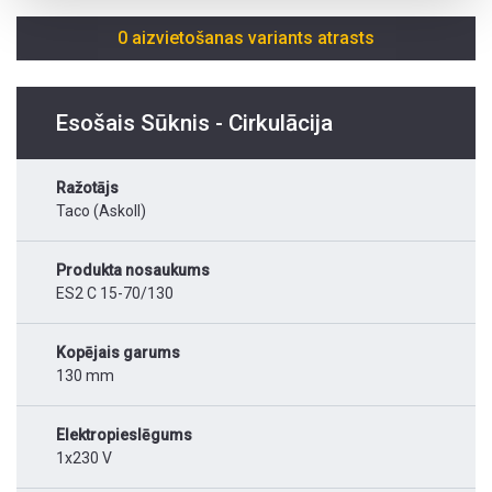
0 aizvietošanas variants atrasts
Esošais Sūknis - Cirkulācija
Ražotājs
Taco (Askoll)
Produkta nosaukums
ES2 C 15-70/130
Kopējais garums
130 mm
Elektropieslēgums
1x230 V