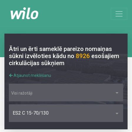
Ātri un ērti sameklē pareizo nomaiņas
sūkni izvēloties kādu no
8926
esošajiem
cirkulācijas sūkņiem
Atjaunot meklēšanu
Visi ražotāji
ES2 C 15-70/130