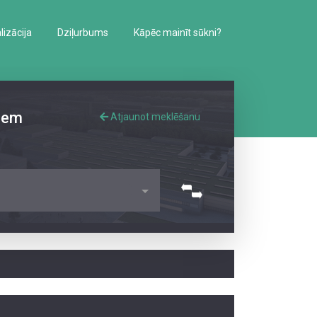
izācija
Dziļurbums
Kāpēc mainīt sūkni?
iem
Atjaunot meklēšanu