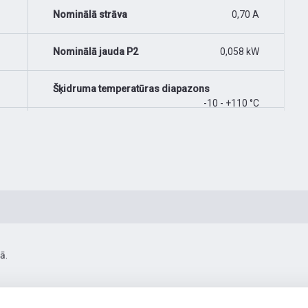
Nominālā strāva
0,70 A
Nominālā jauda P2
0,058 kW
Šķidruma temperatūras diapazons
-10 - +110 °C
ā.
-130