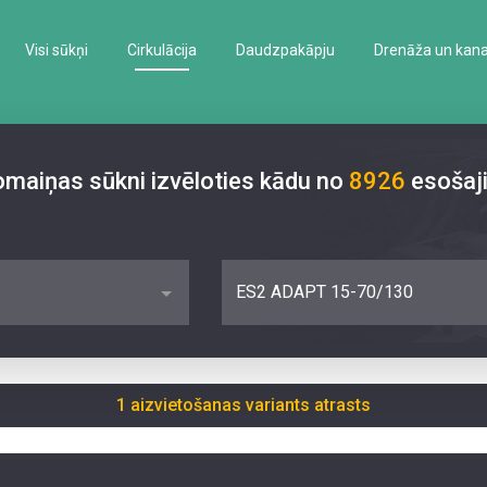
Visi sūkņi
Cirkulācija
Daudzpakāpju
Drenāža un kanal
nomaiņas sūkni izvēloties kādu no
8926
esošaj
ES2 ADAPT 15-70/130
1 aizvietošanas variants atrasts