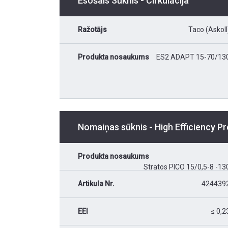
Esošais Sūknis - Cirkulācija
Ražotājs
Taco (Askoll
Produkta nosaukums
ES2 ADAPT 15-70/13
Nomaiņas sūknis - High Efficiency 
Produkta nosaukums
Stratos PICO 15/0,5-8 -13
Artikula Nr.
424439
EEI
≤ 0,2