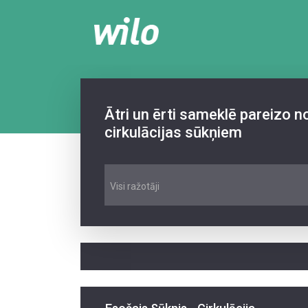
Ātri un ērti sameklē pareizo 
cirkulācijas sūkņiem
Visi ražotāji