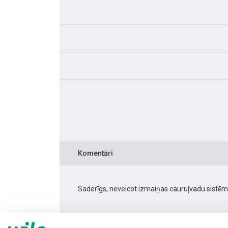
Komentāri
Saderīgs, neveicot izmaiņas cauruļvadu sistēm
Produkta informācija
Stratos PICO 15/0,5-8 