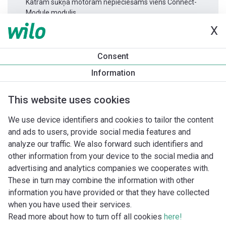
Katram sūkņa motoram nepieciešams viens Connect-
Module modulis.
X
Produkta informācija
Consent
Yonos MAXO 30/0,5-7
Information
Produkta apraksts
Montāžas piederumi
Automatizācias 
This website uses cookies
We use device identifiers and cookies to tailor the content
and ads to users, provide social media features and
analyze our traffic. We also forward such identifiers and
other information from your device to the social media and
advertising and analytics companies we cooperates with.
These in turn may combine the information with other
information you have provided or that they have collected
when you have used their services.
Read more about how to turn off all cookies
here!