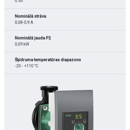
G 50
Nominālā strāva
0,08-0,9 A
Nominālā jauda P2
0,09 kW
Šķidruma temperatūras diapazons
-20 - +110 °C