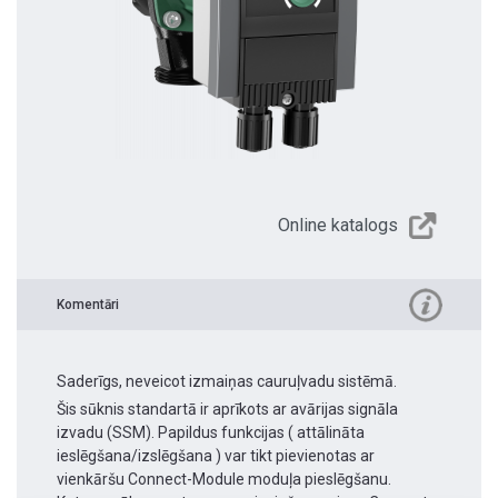
Online katalogs
Komentāri
Saderīgs, neveicot izmaiņas cauruļvadu sistēmā.
Šis sūknis standartā ir aprīkots ar avārijas signāla
izvadu (SSM). Papildus funkcijas ( attālināta
ieslēgšana/izslēgšana ) var tikt pievienotas ar
vienkāršu Connect-Module moduļa pieslēgšanu.