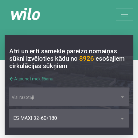
Ātri un ērti sameklē pareizo nomaiņas
sūkni izvēloties kādu no
8926
esošajiem
cirkulācijas sūkņiem
Atjaunot meklēšanu
Visi ražotāji
ES MAXI 32-60/180