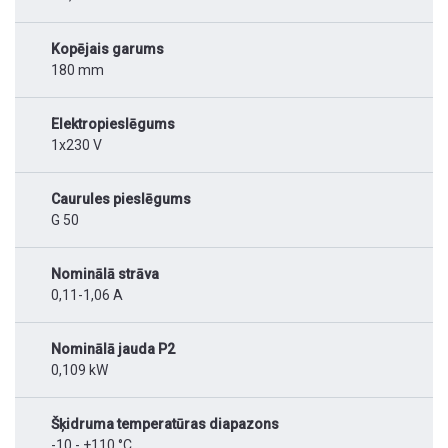
Kopējais garums
180 mm
Elektropieslēgums
1x230 V
Caurules pieslēgums
G 50
Nominālā strāva
0,11-1,06 A
Nominālā jauda P2
0,109 kW
Šķidruma temperatūras diapazons
-10 - +110 °C