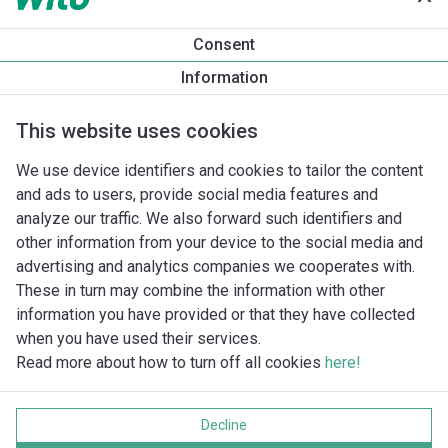
Produkta informācija
Consent
Yonos MAXO 25/0,5-7
Information
Produkta apraksts
Montāžas piederumi
Automatizācias 
This website uses cookies
We use device identifiers and cookies to tailor the content
and ads to users, provide social media features and
analyze our traffic. We also forward such identifiers and
other information from your device to the social media and
advertising and analytics companies we cooperates with.
These in turn may combine the information with other
information you have provided or that they have collected
when you have used their services.
Read more about how to turn off all cookies
here!
Imprint
Data protection
Decline
Cookie policy