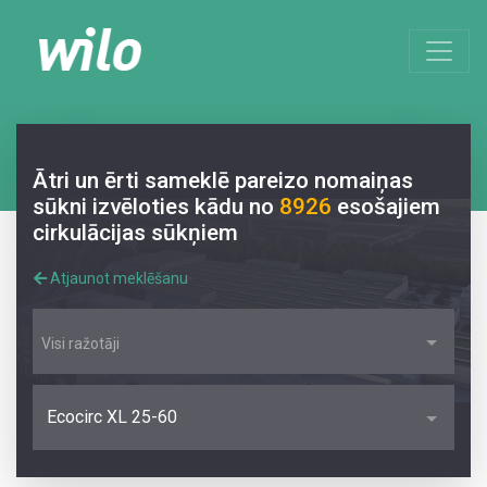
Ātri un ērti sameklē pareizo nomaiņas
sūkni izvēloties kādu no
8926
esošajiem
cirkulācijas sūkņiem
Atjaunot meklēšanu
Visi ražotāji
Ecocirc XL 25-60