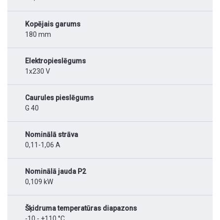
Kopējais garums
180 mm
Elektropieslēgums
1x230 V
Caurules pieslēgums
G 40
Nominālā strāva
0,11-1,06 A
Nominālā jauda P2
0,109 kW
Šķidruma temperatūras diapazons
-10 - +110 °C