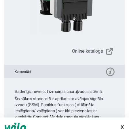
Online katalogs
Komentāri
Saderīgs, neveicot izmaiņas cauruļvadu sistēmā.
Šis sūknis standartā ir aprīkots ar avārijas signāla
izvadu (SSM). Papildus funkcijas ( attālināta
ieslēgšana/izslēgšana ) var tikt pievienotas ar
vienkāršu Connect-Module moduļa pieslēgšanu.
X