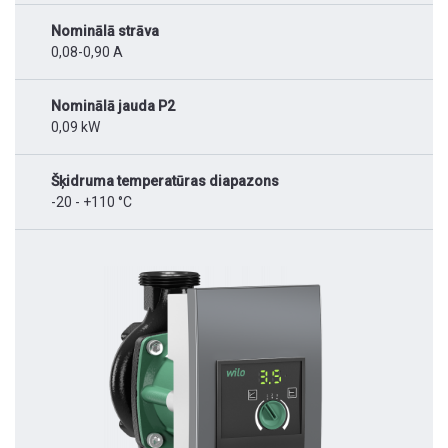
Nominālā strāva
0,08-0,90 A
Nominālā jauda P2
0,09 kW
Šķidruma temperatūras diapazons
-20 - +110 °C