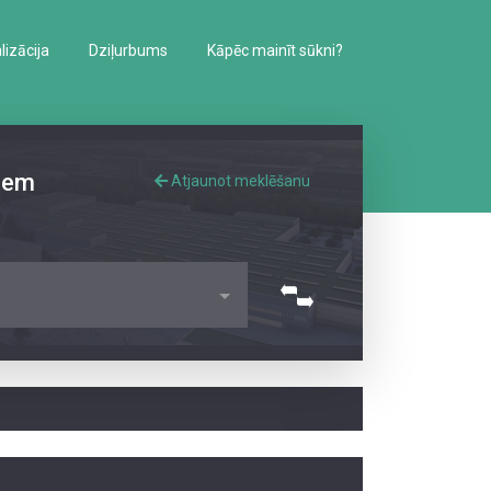
izācija
Dziļurbums
Kāpēc mainīt sūkni?
iem
Atjaunot meklēšanu