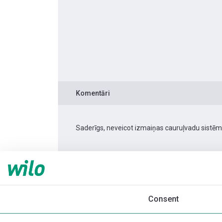
Komentāri
Saderīgs, neveicot izmaiņas cauruļvadu sistēm
Produkta informācija
Yonos PICO 15/1-6 -130
Produkta apraksts
Montāžas piederumi
Consent