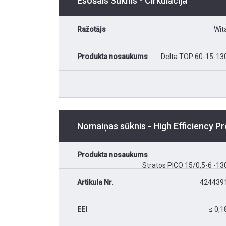
Esošais Sūknis - Cirkulācija
Ražotājs
Wit
Produkta nosaukums
Delta TOP 60-15-13
Nomaiņas sūknis - High Efficiency 
Produkta nosaukums
Stratos PICO 15/0,5-6 -13
Artikula Nr.
424439
EEI
≤ 0,1