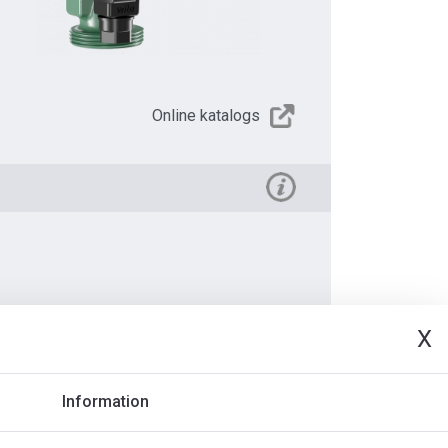
Online katalogs
X
deo
Dokuments
Information