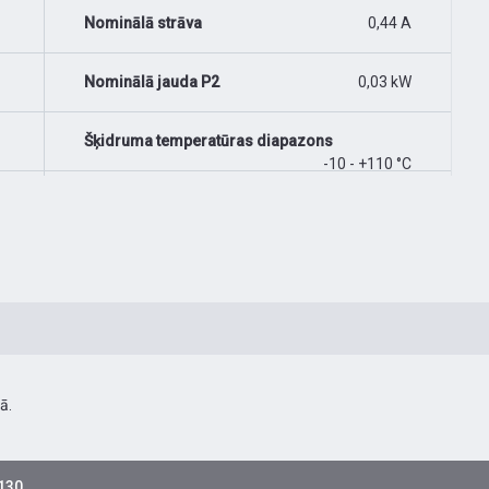
Nominālā strāva
0,44 A
Nominālā jauda P2
0,03 kW
Šķidruma temperatūras diapazons
-10 - +110 °C
ā.
-130