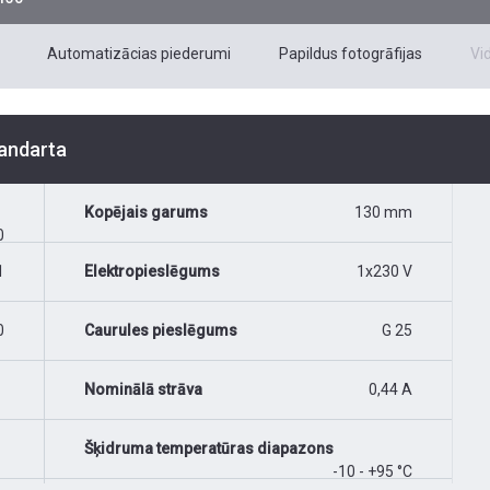
Automatizācias piederumi
Papildus fotogrāfijas
Vi
tandarta
Kopējais garums
130 mm
0
1
Elektropieslēgums
1x230 V
0
Caurules pieslēgums
G 25
Nominālā strāva
0,44 A
Šķidruma temperatūras diapazons
-10 - +95 °C