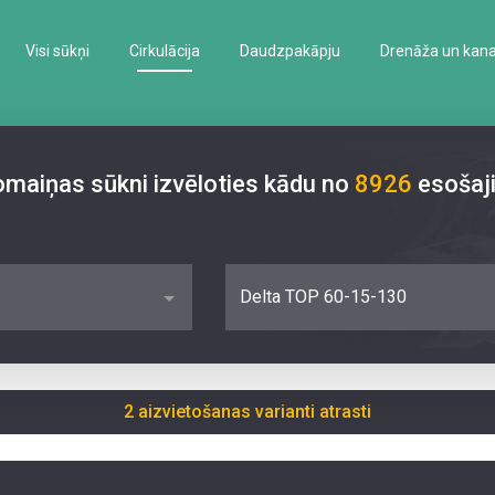
Visi sūkņi
Cirkulācija
Daudzpakāpju
Drenāža un kanal
nomaiņas sūkni izvēloties kādu no
8926
esošaj
Delta TOP 60-15-130
2 aizvietošanas varianti atrasti