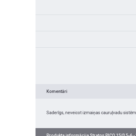
Komentāri
Saderīgs, neveicot izmaiņas cauruļvadu sistēm
Produkta informācija
Stratos PICO 15/0,5-6 