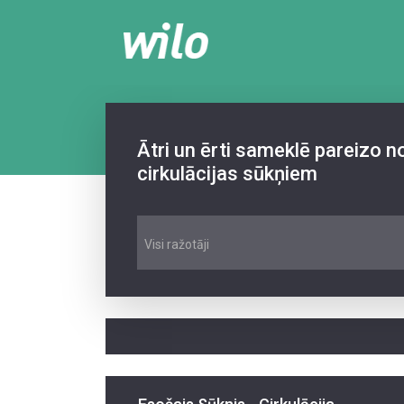
Ātri un ērti sameklē pareizo 
cirkulācijas sūkņiem
Visi ražotāji