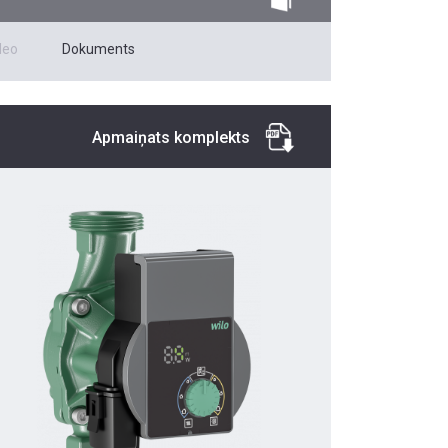
deo
Dokuments
Apmaiņats komplekts