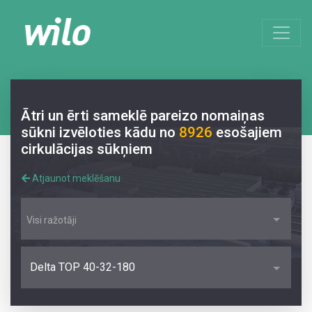
Ātri un ērti sameklē pareizo nomaiņas
sūkni izvēloties kādu no
8926
esošajiem
cirkulācijas sūkņiem
Atjaunot meklēšanu
Visi ražotāji
Delta TOP 40-32-180