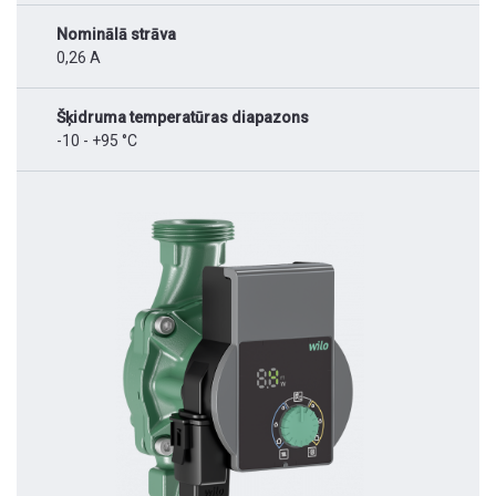
Nominālā strāva
0,26 A
Šķidruma temperatūras diapazons
-10 - +95 °C