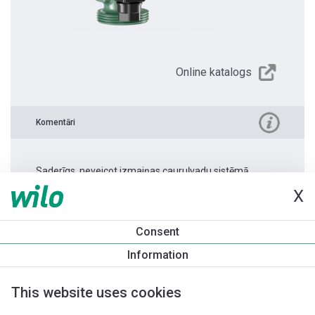
Online katalogs
Komentāri
Saderīgs, neveicot izmaiņas cauruļvadu sistēmā.
X
Produkta informācija
Consent
Yonos PICO 30/1-4 -180 1.0
Information
Produkta apraksts
Montāžas piederumi
Automatizācias 
This website uses cookies