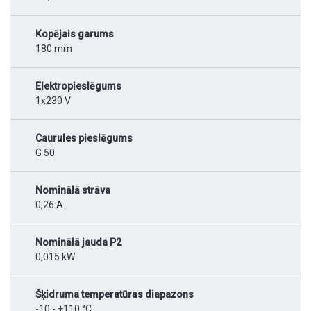
Kopējais garums
180 mm
Elektropieslēgums
1x230 V
Caurules pieslēgums
G 50
Nominālā strāva
0,26 A
Nominālā jauda P2
0,015 kW
Šķidruma temperatūras diapazons
-10 - +110 °C