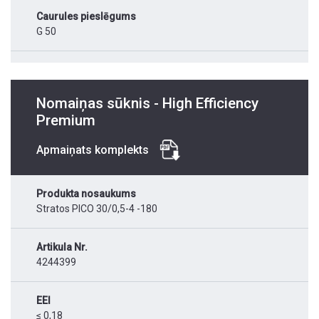
Caurules pieslēgums
G 50
Nomaiņas sūknis - High Efficiency
Premium
Apmaiņats komplekts
Produkta nosaukums
Stratos PICO 30/0,5-4 -180
Artikula Nr.
4244399
EEI
≤ 0,18