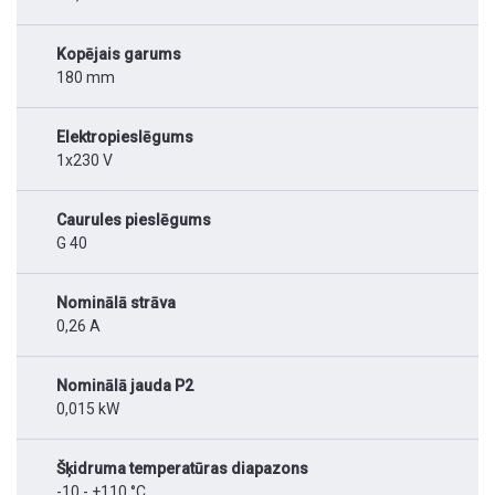
Kopējais garums
180 mm
Elektropieslēgums
1x230 V
Caurules pieslēgums
G 40
Nominālā strāva
0,26 A
Nominālā jauda P2
0,015 kW
Šķidruma temperatūras diapazons
-10 - +110 °C