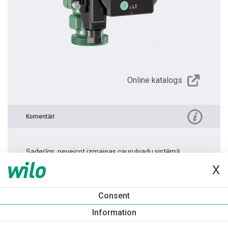
Online katalogs
Komentāri
Saderīgs, neveicot izmaiņas cauruļvadu sistēmā.
X
Produkta informācija
Consent
Atmos PICO 25/1-4 -180
Information
Produkta apraksts
Montāžas piederumi
Automatizācias 