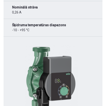
Nominālā strāva
0,26 A
Šķidruma temperatūras diapazons
-10 - +95 °C