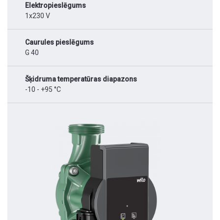
Elektropieslēgums
1x230 V
Caurules pieslēgums
G 40
Šķidruma temperatūras diapazons
-10 - +95 °C