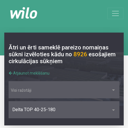
Ātri un ērti sameklē pareizo nomaiņas
sūkni izvēloties kādu no
8926
esošajiem
cirkulācijas sūkņiem
Atjaunot meklēšanu
Visi ražotāji
Delta TOP 40-25-180