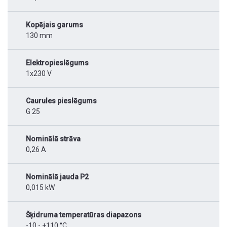
Kopējais garums
130 mm
Elektropieslēgums
1x230 V
Caurules pieslēgums
G 25
Nominālā strāva
0,26 A
Nominālā jauda P2
0,015 kW
Šķidruma temperatūras diapazons
-10 - +110 °C