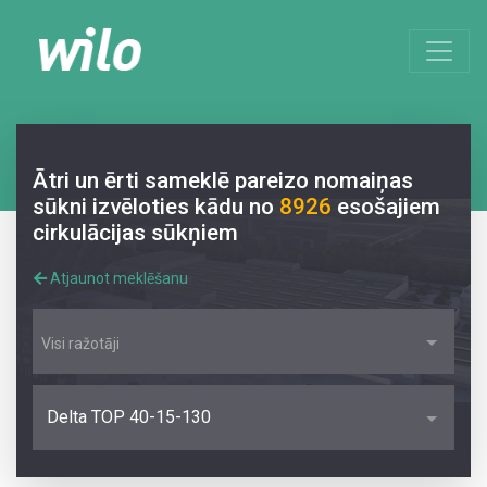
Ātri un ērti sameklē pareizo nomaiņas
sūkni izvēloties kādu no
8926
esošajiem
cirkulācijas sūkņiem
Atjaunot meklēšanu
Visi ražotāji
Delta TOP 40-15-130