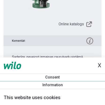
Online katalogs
Komentāri
Saderīgs, neveicot izmaiņas cauruļvadu sistēmā.
X
Produkta informācija
Consent
Yonos PICO 15/1-4 -130 1.0
Information
Produkta apraksts
Montāžas piederumi
Automatizācias 
This website uses cookies