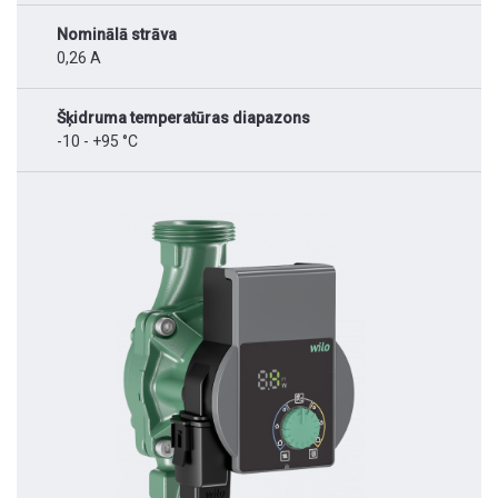
Nominālā strāva
0,26 A
Šķidruma temperatūras diapazons
-10 - +95 °C