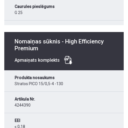
Caurules pieslēgums
G 25
Nomaiņas sūknis - High Efficiency
Premium
Apmaiņats komplekts
Produkta nosaukums
Stratos PICO 15/0,5-4 -130
Artikula Nr.
4244390
EEI
≤ 0,18