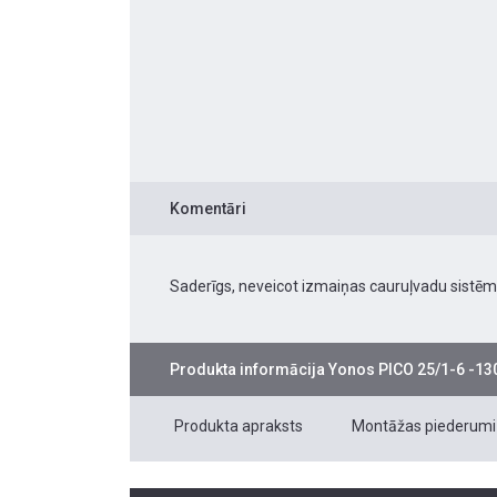
Komentāri
Saderīgs, neveicot izmaiņas cauruļvadu sistēm
Produkta informācija
Yonos PICO 25/1-6 -130
Produkta apraksts
Montāžas piederumi