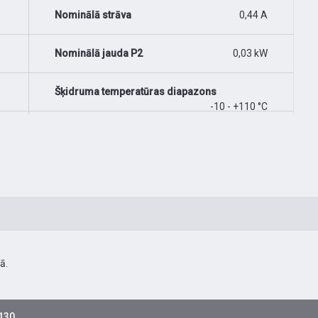
Nominālā strāva
0,44 A
Nominālā jauda P2
0,03 kW
Šķidruma temperatūras diapazons
-10 - +110 °C
ā.
-130