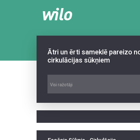
Ātri un ērti sameklē pareizo 
cirkulācijas sūkņiem
Visi ražotāji