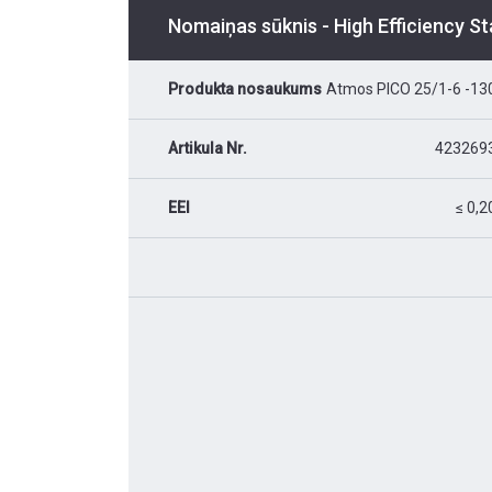
Nomaiņas sūknis - High Efficiency S
Produkta nosaukums
Atmos PICO 25/1-6 -13
Artikula Nr.
423269
EEI
≤ 0,2