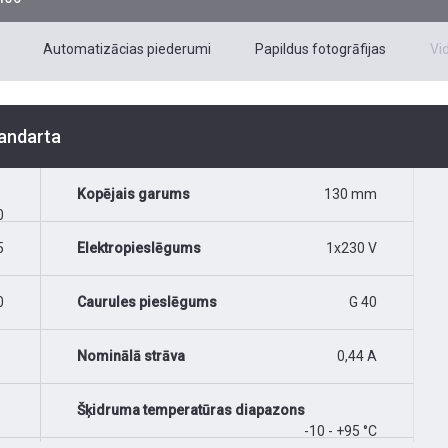
Automatizācias piederumi
Papildus fotogrāfijas
Vi
tandarta
Kopējais garums
130 mm
0
5
Elektropieslēgums
1x230 V
0
Caurules pieslēgums
G 40
Nominālā strāva
0,44 A
Šķidruma temperatūras diapazons
-10 - +95 °C