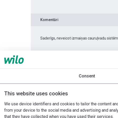
Komentāri
Saderīgs, neveicot izmaiņas cauruļvadu sistēm
Produkta informācija
Atmos PICO 25/1-6 -13
Produkta apraksts
Montāžas piederumi
Consent
This website uses cookies
We use device identifiers and cookies to tailor the content an
from your device to the social media and advertising and ana
that they have collected when you have used their services.