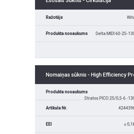
Esošais Sūknis - Cirkulācija
Ražotājs
Wit
Produkta nosaukums
Delta MIDI 60-25-13
Nomaiņas sūknis - High Efficiency 
Produkta nosaukums
Stratos PICO 25/0,5-6 -13
Artikula Nr.
424439
EEI
≤ 0,1