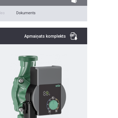
deo
Dokuments
Apmaiņats komplekts