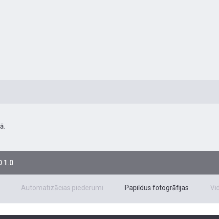
ā.
 1.0
Automatizācias piederumi
Papildus fotogrāfijas
Vi