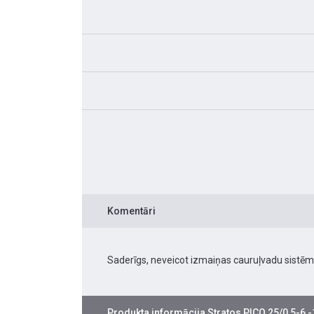
Komentāri
Saderīgs, neveicot izmaiņas cauruļvadu sistēm
Produkta informācija
Stratos PICO 25/0,5-6 