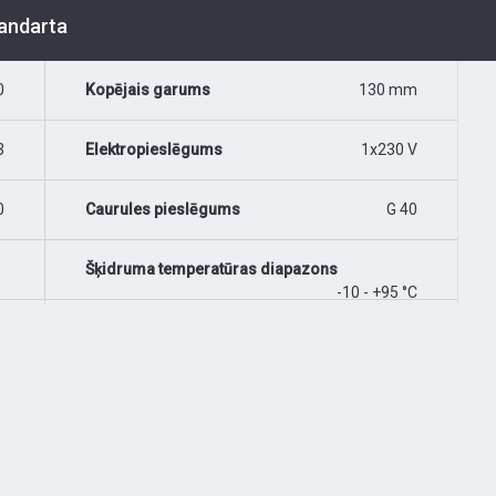
tandarta
0
Kopējais garums
130 mm
3
Elektropieslēgums
1x230 V
0
Caurules pieslēgums
G 40
Šķidruma temperatūras diapazons
-10 - +95 °C