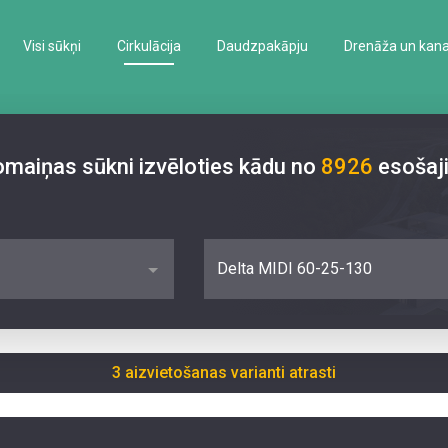
Visi sūkņi
Cirkulācija
Daudzpakāpju
Drenāža un kanal
nomaiņas sūkni izvēloties kādu no
8926
esošaj
Delta MIDI 60-25-130
3 aizvietošanas varianti atrasti