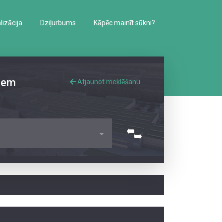
izācija
Dziļurbums
Kāpēc mainīt sūkni?
iem
Atjaunot meklēšanu