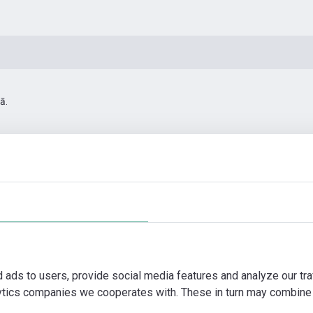
ā.
0
Automatizācias piederumi
Papildus fotogrāfijas
Vi
d ads to users, provide social media features and analyze our tra
lytics companies we cooperates with. These in turn may combine 