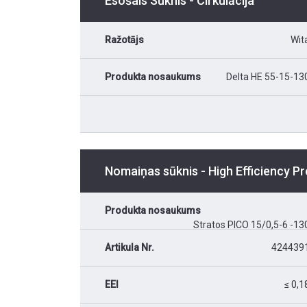
Esošais Sūknis - Cirkulācija
Ražotājs
Wit
Produkta nosaukums
Delta HE 55-15-13
Nomaiņas sūknis - High Efficiency 
Produkta nosaukums
Stratos PICO 15/0,5-6 -13
Artikula Nr.
424439
EEI
≤ 0,1