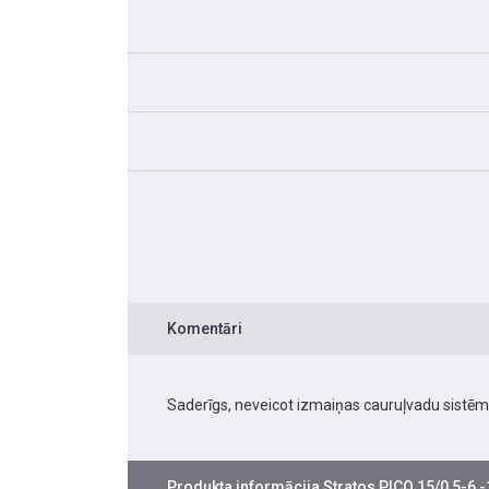
Komentāri
Saderīgs, neveicot izmaiņas cauruļvadu sistēm
Produkta informācija
Stratos PICO 15/0,5-6 