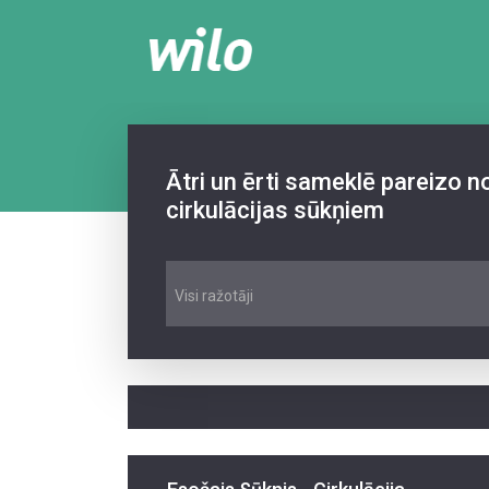
Ātri un ērti sameklē pareizo 
cirkulācijas sūkņiem
Visi ražotāji