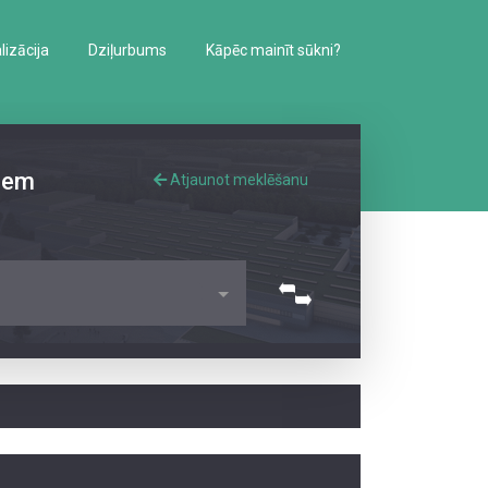
izācija
Dziļurbums
Kāpēc mainīt sūkni?
iem
Atjaunot meklēšanu