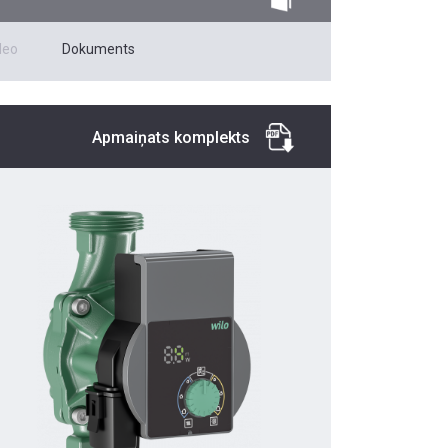
deo
Dokuments
Apmaiņats komplekts