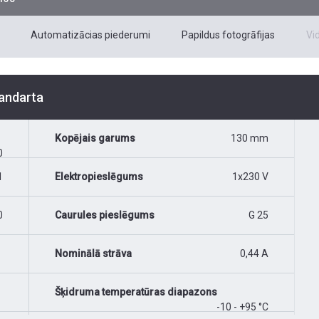
Automatizācias piederumi
Papildus fotogrāfijas
Vi
tandarta
Kopējais garums
130 mm
0
1
Elektropieslēgums
1x230 V
0
Caurules pieslēgums
G 25
Nominālā strāva
0,44 A
Šķidruma temperatūras diapazons
-10 - +95 °C