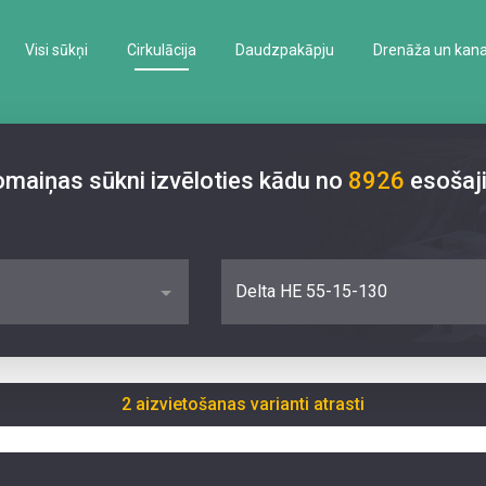
Visi sūkņi
Cirkulācija
Daudzpakāpju
Drenāža un kanal
nomaiņas sūkni izvēloties kādu no
8926
esošaj
Delta HE 55-15-130
2 aizvietošanas varianti atrasti