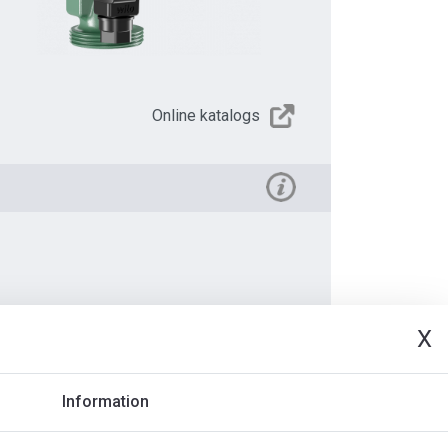
Online katalogs
X
deo
Dokuments
Information