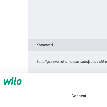
Komentāri
Saderīgs, neveicot izmaiņas cauruļvadu sistēm
Produkta informācija
Yonos PICO 15/1-6 -130
Produkta apraksts
Montāžas piederumi
Consent