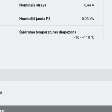
Nominālā strāva
0,44 A
Nominālā jauda P2
0,03 kW
Šķidruma temperatūras diapazons
-10 - +110 °C
ā.
-130