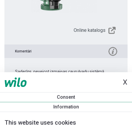
Online katalogs
Komentāri
Saderīgs, neveicot izmaiņas cauruļvadu sistēmā.
X
Produkta informācija
Consent
Yonos PICO 15/1-4 -130 1.0
Information
Produkta apraksts
Montāžas piederumi
Automatizācias 
This website uses cookies