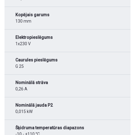
Kopējais garums
130 mm
Elektropieslēgums
1x230 V
Caurules pieslēgums
G 25
Nominālā strāva
0,26 A
Nominālā jauda P2
0,015 kW
Šķidruma temperatūras diapazons
-10 - +110 °C