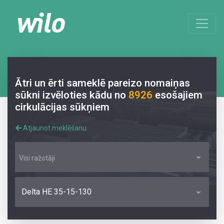
Ātri un ērti sameklē pareizo nomaiņas
sūkni izvēloties kādu no
8926
esošajiem
cirkulācijas sūkņiem
Atjaunot meklēšanu
Visi ražotāji
Delta HE 35-15-130