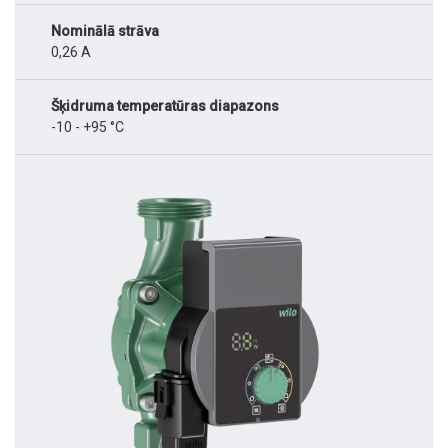
Nominālā strāva
0,26 A
Šķidruma temperatūras diapazons
-10 - +95 °C