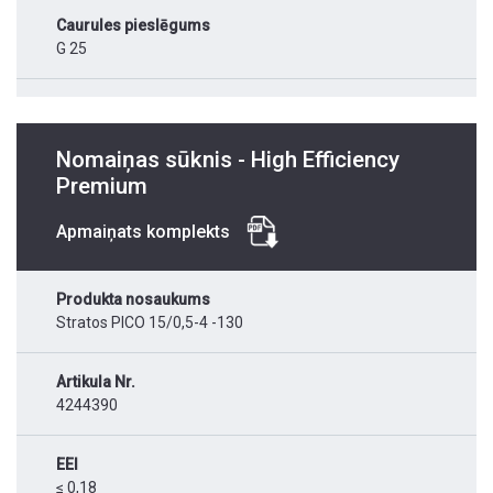
Caurules pieslēgums
G 25
Nomaiņas sūknis - High Efficiency
Premium
Apmaiņats komplekts
Produkta nosaukums
Stratos PICO 15/0,5-4 -130
Artikula Nr.
4244390
EEI
≤ 0,18