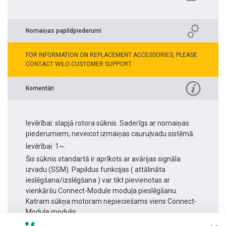
Nomaiņas papildpiederumi
FOR INFORMATION ON REPLACEMENT ACCESSORIES, PLEASE
CONTACT WILO CUSTOMER SUPPORT.
Komentāri
Ievērībai: slapjā rotora sūknis. Saderīgs ar nomaiņas
piederumiem, neveicot izmaiņas cauruļvadu sistēmā.
Ievērībai: 1~.
Šis sūknis standartā ir aprīkots ar avārijas signāla
izvadu (SSM). Papildus funkcijas ( attālināta
ieslēgšana/izslēgšana ) var tikt pievienotas ar
vienkāršu Connect-Module moduļa pieslēgšanu.
Katram sūkņa motoram nepieciešams viens Connect-
Module modulis.