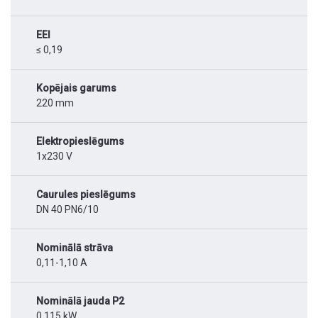
EEI
≤ 0,19
Kopējais garums
220 mm
Elektropieslēgums
1x230 V
Caurules pieslēgums
DN 40 PN6/10
Nominālā strāva
0,11-1,10 A
Nominālā jauda P2
0,115 kW