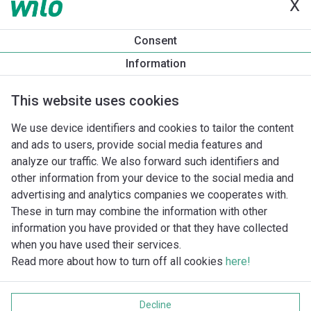
X
Produkta informācija
Consent
Yonos MAXO 40/0,5-4
Information
Produkta apraksts
Montāžas piederumi
Automatizācias 
This website uses cookies
We use device identifiers and cookies to tailor the content
and ads to users, provide social media features and
analyze our traffic. We also forward such identifiers and
other information from your device to the social media and
advertising and analytics companies we cooperates with.
These in turn may combine the information with other
information you have provided or that they have collected
when you have used their services.
Read more about how to turn off all cookies
here!
Imprint
Data protection
Decline
Cookie policy