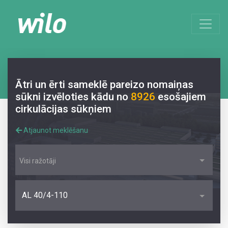
Ātri un ērti sameklē pareizo nomaiņas
sūkni izvēloties kādu no
8926
esošajiem
cirkulācijas sūkņiem
Atjaunot meklēšanu
Visi ražotāji
AL 40/4-110