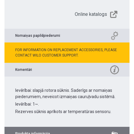
Online katalogs
Nomaiņas papildpiederumi
FOR INFORMATION ON REPLACEMENT ACCESSORIES, PLEASE
CONTACT WILO CUSTOMER SUPPORT.
Komentāri
Ievērībai: slapjā rotora sūknis. Saderīgs ar nomaiņas
piederumiem, neveicot izmaiņas cauruļvadu sistēmā.
Ievērībai: 1~.
Rezerves sūknis aprīkots ar temperatūras sensoru.
Produkta informācija