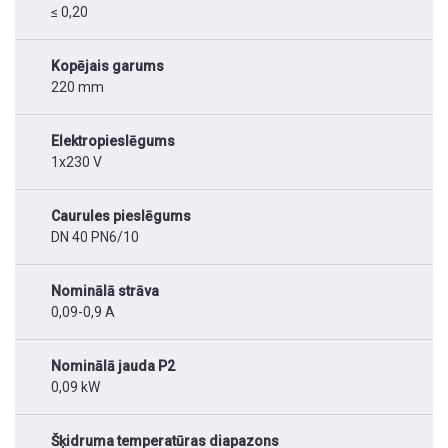
≤ 0,20
Kopējais garums
220 mm
Elektropieslēgums
1x230 V
Caurules pieslēgums
DN 40 PN6/10
Nominālā strāva
0,09-0,9 A
Nominālā jauda P2
0,09 kW
Šķidruma temperatūras diapazons