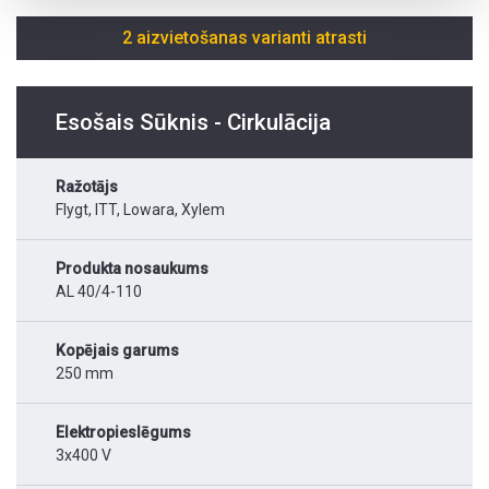
2 aizvietošanas varianti atrasti
Esošais Sūknis - Cirkulācija
Ražotājs
Flygt, ITT, Lowara, Xylem
Produkta nosaukums
AL 40/4-110
Kopējais garums
250 mm
Elektropieslēgums
3x400 V