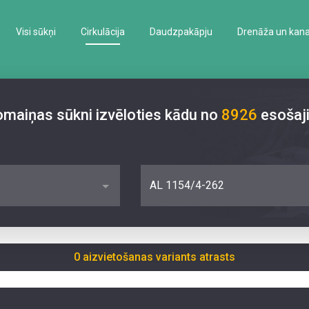
Visi sūkņi
Cirkulācija
Daudzpakāpju
Drenāža un kanal
nomaiņas sūkni izvēloties kādu no
8926
esošaj
AL 1154/4-262
0 aizvietošanas variants atrasts