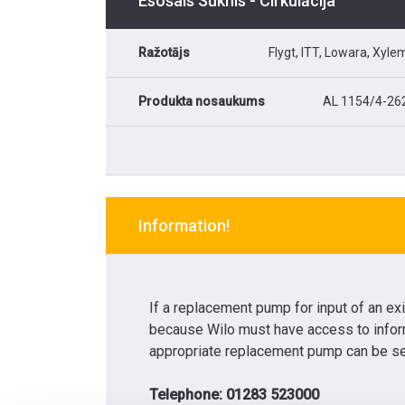
Esošais Sūknis - Cirkulācija
Ražotājs
Flygt, ITT, Lowara, Xyle
Produkta nosaukums
AL 1154/4-26
Information!
If a replacement pump for input of an exi
because Wilo must have access to inform
appropriate replacement pump can be se
Telephone: 01283 523000