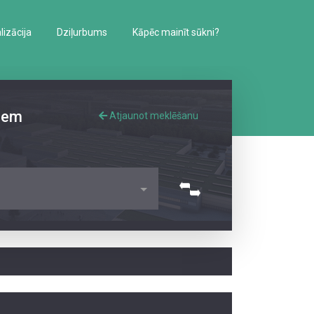
izācija
Dziļurbums
Kāpēc mainīt sūkni?
iem
Atjaunot meklēšanu