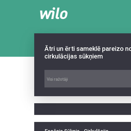
Ātri un ērti sameklē pareizo 
cirkulācijas sūkņiem
Visi ražotāji