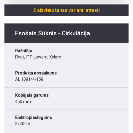
2 aizvietošanas varianti atrasti
Esošais Sūknis - Cirkulācija
Ražotājs
Flygt, ITT, Lowara, Xylem
Produkta nosaukums
AL 1081/4-158
Kopējais garums
450 mm
Elektropieslēgums
3x400 V