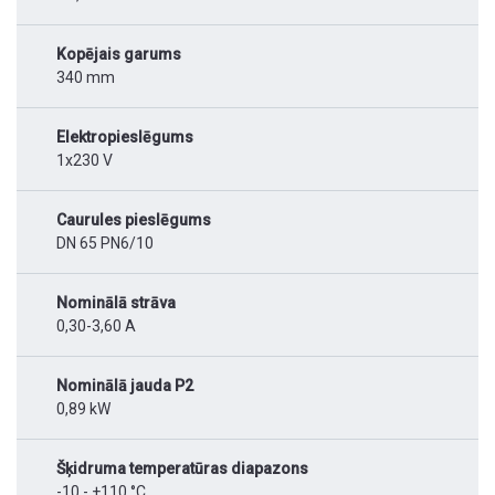
Kopējais garums
340 mm
Elektropieslēgums
1x230 V
Caurules pieslēgums
DN 65 PN6/10
Nominālā strāva
0,30-3,60 A
Nominālā jauda P2
0,89 kW
Šķidruma temperatūras diapazons
-10 - +110 °C