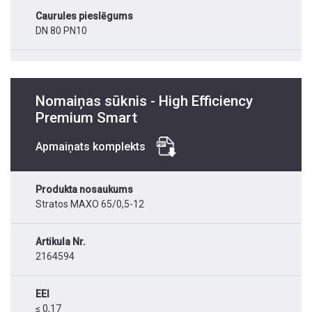
Caurules pieslēgums
DN 80 PN10
Nomaiņas sūknis - High Efficiency
Premium Smart
Apmaiņats komplekts
Produkta nosaukums
Stratos MAXO 65/0,5-12
Artikula Nr.
2164594
EEI
≤ 0,17