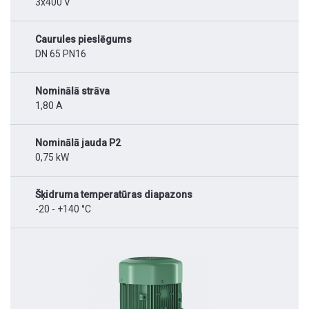
3x400 V
Caurules pieslēgums
DN 65 PN16
Nominālā strāva
1,80 A
Nominālā jauda P2
0,75 kW
Šķidruma temperatūras diapazons
-20 - +140 °C