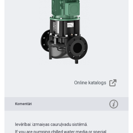
Online katalogs
Komentāri
Ievērībai: izmaiņas cauruļvadu sistēmā.
If you are pumping chilled water media or special