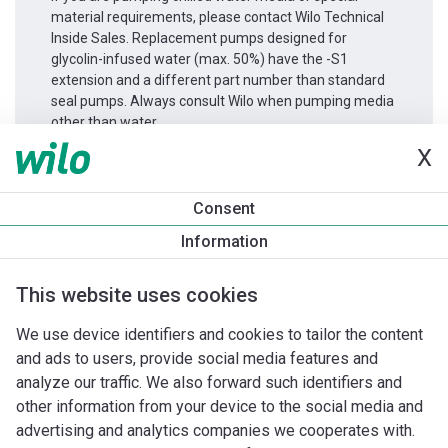
material requirements, please contact Wilo Technical
Inside Sales. Replacement pumps designed for
glycolin-infused water (max. 50%) have the -S1
extension and a different part number than standard
seal pumps. Always consult Wilo when pumping media
other than water.
X
Produkta informācija
Consent
Atmos GIGA-I 65/140-0,75/4
Information
Produkta apraksts
Montāžas piederumi
Automatizācias 
This website uses cookies
We use device identifiers and cookies to tailor the content
and ads to users, provide social media features and
analyze our traffic. We also forward such identifiers and
other information from your device to the social media and
advertising and analytics companies we cooperates with.