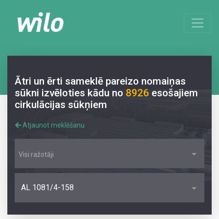
Ātri un ērti sameklē pareizo nomaiņas
sūkni izvēloties kādu no
8926
esošajiem
cirkulācijas sūkņiem
Atjaunot meklēšanu
Visi ražotāji
AL 1081/4-158