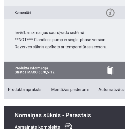
Komentāri
Ievērībai: izmaiņas cauruļvadu sistēmā.
**NOTE** Glandless pump in single-phase version.
Rezerves sūknis aprīkots ar temperatūras sensoru.
Produkta informācija
Stratos MAXO 65/0,5-12
Produkta apraksts
Montāžas piederumi
Automatizācias 
Nomaiņas sūknis - Parastais
Apmaiņats komplekts